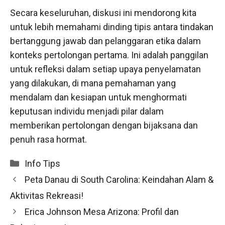
Secara keseluruhan, diskusi ini mendorong kita
untuk lebih memahami dinding tipis antara tindakan
bertanggung jawab dan pelanggaran etika dalam
konteks pertolongan pertama. Ini adalah panggilan
untuk refleksi dalam setiap upaya penyelamatan
yang dilakukan, di mana pemahaman yang
mendalam dan kesiapan untuk menghormati
keputusan individu menjadi pilar dalam
memberikan pertolongan dengan bijaksana dan
penuh rasa hormat.
Categories
Info Tips
Peta Danau di South Carolina: Keindahan Alam &
Aktivitas Rekreasi!
Erica Johnson Mesa Arizona: Profil dan