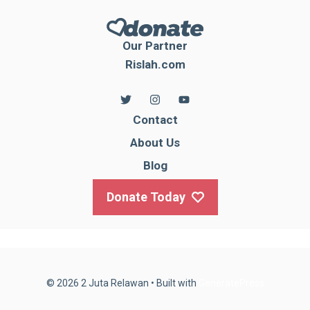
Our Partner
Rislah.com
Contact
About Us
Blog
Donate Today
© 2026 2 Juta Relawan
• Built with
GeneratePress