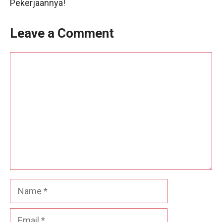
Pekerjaannya!
Leave a Comment
Comment
Name
Email