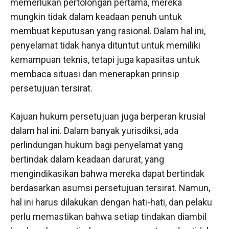
memerlukan pertolongan pertama, mereka
mungkin tidak dalam keadaan penuh untuk
membuat keputusan yang rasional. Dalam hal ini,
penyelamat tidak hanya dituntut untuk memiliki
kemampuan teknis, tetapi juga kapasitas untuk
membaca situasi dan menerapkan prinsip
persetujuan tersirat.
Kajuan hukum persetujuan juga berperan krusial
dalam hal ini. Dalam banyak yurisdiksi, ada
perlindungan hukum bagi penyelamat yang
bertindak dalam keadaan darurat, yang
mengindikasikan bahwa mereka dapat bertindak
berdasarkan asumsi persetujuan tersirat. Namun,
hal ini harus dilakukan dengan hati-hati, dan pelaku
perlu memastikan bahwa setiap tindakan diambil