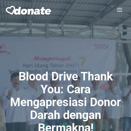
Skip
Me
to
content
Blood Drive Thank
You: Cara
Mengapresiasi Donor
Darah dengan
Bermakna!