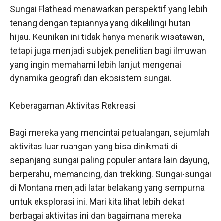
Sungai Flathead menawarkan perspektif yang lebih
tenang dengan tepiannya yang dikelilingi hutan
hijau. Keunikan ini tidak hanya menarik wisatawan,
tetapi juga menjadi subjek penelitian bagi ilmuwan
yang ingin memahami lebih lanjut mengenai
dynamika geografi dan ekosistem sungai.
Keberagaman Aktivitas Rekreasi
Bagi mereka yang mencintai petualangan, sejumlah
aktivitas luar ruangan yang bisa dinikmati di
sepanjang sungai paling populer antara lain dayung,
berperahu, memancing, dan trekking. Sungai-sungai
di Montana menjadi latar belakang yang sempurna
untuk eksplorasi ini. Mari kita lihat lebih dekat
berbagai aktivitas ini dan bagaimana mereka