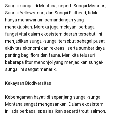
Sungai-sungai di Montana, seperti Sungai Missouri,
Sungai Yellowstone, dan Sungai Flathead, tidak
hanya menawarkan pemandangan yang
menakjubkan. Mereka juga melayani berbagai
fungsi vital dalam ekosistem daerah tersebut. Ini
menjadikan sungai-sungai tersebut sebagai pusat
aktivitas ekonomi dan rekreasi, serta sumber daya
penting bagi flora dan fauna. Mari kita telusuri
beberapa fitur menonjol yang menjadikan sungai-
sungai ini sangat menarik.
Kekayaan Biodiversitas
Keberagaman hayati di sepanjang sungai-sungai
Montana sangat mengesankan. Dalam ekosistem
ini, ada berbagai spesies ikan seperti trout, salmon,