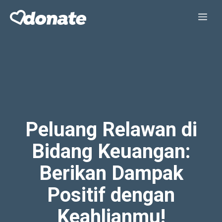
Skip
Me
to
content
Peluang Relawan di
Bidang Keuangan:
Berikan Dampak
Positif dengan
Keahlianmu!