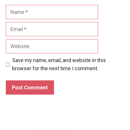
Name
Email
Website
Save my name, email, and website in this
browser for the next time I comment.