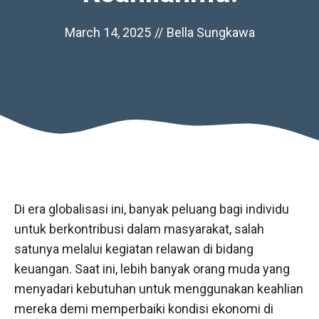
March 14, 2025
//
Bella Sungkawa
Di era globalisasi ini, banyak peluang bagi individu
untuk berkontribusi dalam masyarakat, salah
satunya melalui kegiatan relawan di bidang
keuangan. Saat ini, lebih banyak orang muda yang
menyadari kebutuhan untuk menggunakan keahlian
mereka demi memperbaiki kondisi ekonomi di