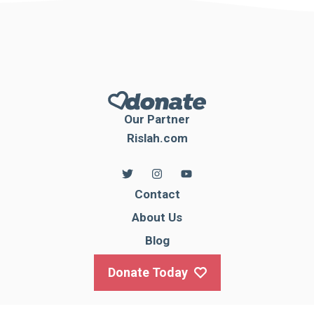
Our Partner
Rislah.com
Contact
About Us
Blog
Donate Today