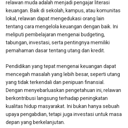
relawan muda adalah menjadi pengajar literasi
keuangan. Baik di sekolah, kampus, atau komunitas
lokal, relawan dapat mengedukasi orang lain
tentang cara mengelola keuangan dengan baik. Ini
meliputi pembelajaran mengenai budgeting,
tabungan, investasi, serta pentingnya memiliki
pemahaman dasar tentang utang dan kredit.
Pendidikan yang tepat mengenai keuangan dapat
mencegah masalah yang lebih besar, seperti utang
yang tidak terkendali dan penipuan finansial.
Dengan menyebarluaskan pengetahuan ini, relawan
berkontribusi langsung terhadap peningkatan
kualitas hidup masyarakat. Ini bukan hanya sebuah
upaya pengabdian, tetapi juga investasi untuk masa
depan yang berkelanjutan.