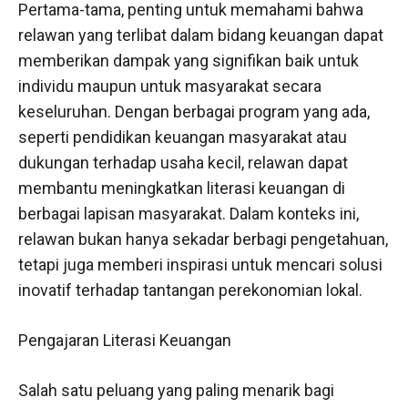
Pertama-tama, penting untuk memahami bahwa
relawan yang terlibat dalam bidang keuangan dapat
memberikan dampak yang signifikan baik untuk
individu maupun untuk masyarakat secara
keseluruhan. Dengan berbagai program yang ada,
seperti pendidikan keuangan masyarakat atau
dukungan terhadap usaha kecil, relawan dapat
membantu meningkatkan literasi keuangan di
berbagai lapisan masyarakat. Dalam konteks ini,
relawan bukan hanya sekadar berbagi pengetahuan,
tetapi juga memberi inspirasi untuk mencari solusi
inovatif terhadap tantangan perekonomian lokal.
Pengajaran Literasi Keuangan
Salah satu peluang yang paling menarik bagi