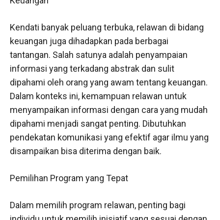
Keuangan
Kendati banyak peluang terbuka, relawan di bidang
keuangan juga dihadapkan pada berbagai
tantangan. Salah satunya adalah penyampaian
informasi yang terkadang abstrak dan sulit
dipahami oleh orang yang awam tentang keuangan.
Dalam konteks ini, kemampuan relawan untuk
menyampaikan informasi dengan cara yang mudah
dipahami menjadi sangat penting. Dibutuhkan
pendekatan komunikasi yang efektif agar ilmu yang
disampaikan bisa diterima dengan baik.
Pemilihan Program yang Tepat
Dalam memilih program relawan, penting bagi
individu untuk memilih inisiatif yang sesuai dengan