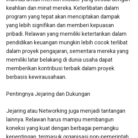
keahlian dan minat mereka. Keterlibatan dalam
program yang tepat akan menciptakan dampak
yang lebih signifikan dan memberi kepuasan
pribadi. Relawan yang memiliki ketertarikan dalam
pendidikan keuangan mungkin lebih cocok terlibat
dalam proyek pengajaran, sementara mereka yang
memiliki latar belakang di dunia usaha dapat
memberikan kontribusi terbaik dalam proyek
berbasis kewirausahaan.
Pentingnya Jejaring dan Dukungan
Jejaring atau Networking juga menjadi tantangan
lainnya. Relawan harus mampu membangun
koneksi yang kuat dengan berbagai pemangku
kepentingan, termasuk organisasi non-pemerintah,