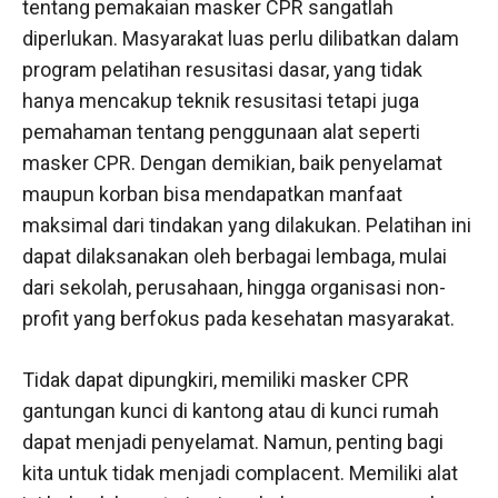
tentang pemakaian masker CPR sangatlah
diperlukan. Masyarakat luas perlu dilibatkan dalam
program pelatihan resusitasi dasar, yang tidak
hanya mencakup teknik resusitasi tetapi juga
pemahaman tentang penggunaan alat seperti
masker CPR. Dengan demikian, baik penyelamat
maupun korban bisa mendapatkan manfaat
maksimal dari tindakan yang dilakukan. Pelatihan ini
dapat dilaksanakan oleh berbagai lembaga, mulai
dari sekolah, perusahaan, hingga organisasi non-
profit yang berfokus pada kesehatan masyarakat.
Tidak dapat dipungkiri, memiliki masker CPR
gantungan kunci di kantong atau di kunci rumah
dapat menjadi penyelamat. Namun, penting bagi
kita untuk tidak menjadi complacent. Memiliki alat