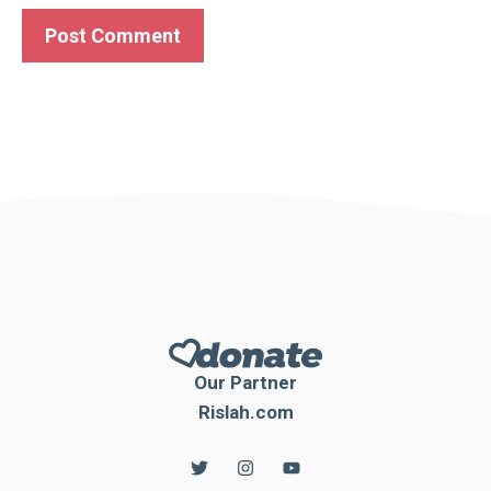
Our Partner
Rislah.com