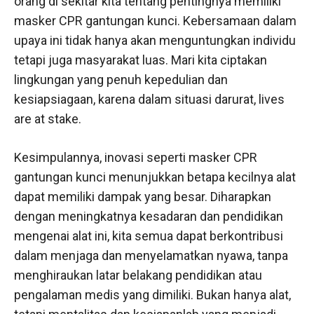
orang di sekitar kita tentang pentingnya memiliki
masker CPR gantungan kunci. Kebersamaan dalam
upaya ini tidak hanya akan menguntungkan individu
tetapi juga masyarakat luas. Mari kita ciptakan
lingkungan yang penuh kepedulian dan
kesiapsiagaan, karena dalam situasi darurat, lives
are at stake.
Kesimpulannya, inovasi seperti masker CPR
gantungan kunci menunjukkan betapa kecilnya alat
dapat memiliki dampak yang besar. Diharapkan
dengan meningkatnya kesadaran dan pendidikan
mengenai alat ini, kita semua dapat berkontribusi
dalam menjaga dan menyelamatkan nyawa, tanpa
menghiraukan latar belakang pendidikan atau
pengalaman medis yang dimiliki. Bukan hanya alat,