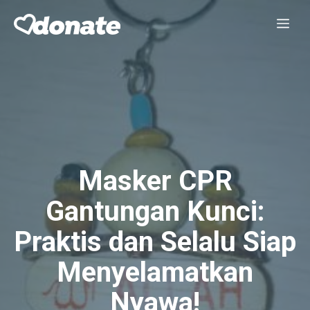
Skip
Me
to
content
Masker CPR
Gantungan Kunci:
Praktis dan Selalu Siap
Menyelamatkan
Nyawa!