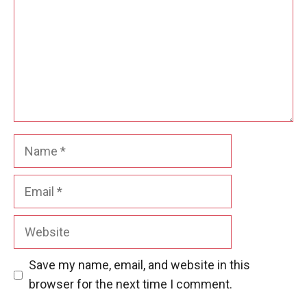
Name
Email
Website
Save my name, email, and website in this
browser for the next time I comment.