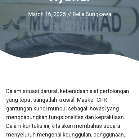
March 16, 2025
//
Bella Sungkawa
Dalam situasi darurat, keberadaan alat pertolongan
yang tepat sangatlah krusial. Masker CPR
gantungan kunci muncul sebagai inovasi yang
menggabungkan fungsionalitas dan kepraktisan.
Dalam konteks ini, kita akan membahas secara
menyeluruh mengenai keunggulan, penggunaan,