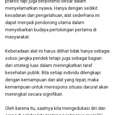
praktis tapi juga berpotensi besar dalam
menyelamatkan nyawa. Hanya dengan sedikit
kesadaran dan pengetahuan, alat sederhana ini
dapat menjadi pendorong utama dalam
menyebarkan budaya pertolongan pertama di
masyarakat.
Keberadaan alat ini harus dilihat tidak hanya sebagai
solusi jangka pendek tetapi juga sebagai bagian
dari strategi luas dalam meningkatkan taraf
kesehatan publik. Bila setiap individu dilengkapi
dengan kemampuan dan alat yang tepat, maka
kemampuan untuk merespons situasi darurat akan
meningkat secara signifikan.
Oleh karena itu, saatnya kita mengedukasi diri dan