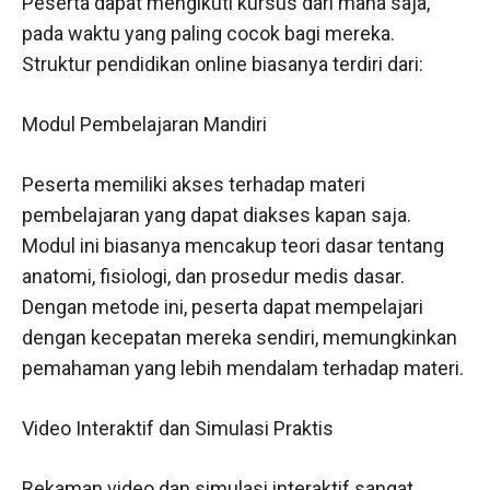
Peserta dapat mengikuti kursus dari mana saja,
pada waktu yang paling cocok bagi mereka.
Struktur pendidikan online biasanya terdiri dari:
Modul Pembelajaran Mandiri
Peserta memiliki akses terhadap materi
pembelajaran yang dapat diakses kapan saja.
Modul ini biasanya mencakup teori dasar tentang
anatomi, fisiologi, dan prosedur medis dasar.
Dengan metode ini, peserta dapat mempelajari
dengan kecepatan mereka sendiri, memungkinkan
pemahaman yang lebih mendalam terhadap materi.
Video Interaktif dan Simulasi Praktis
Rekaman video dan simulasi interaktif sangat