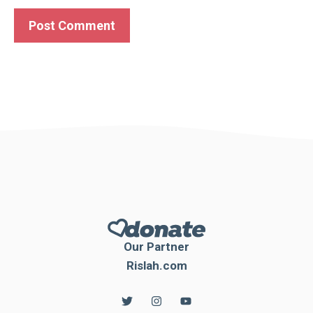
Our Partner
Rislah.com