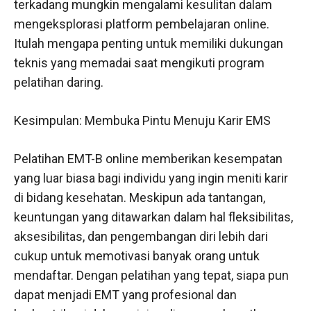
terkadang mungkin mengalami kesulitan dalam
mengeksplorasi platform pembelajaran online.
Itulah mengapa penting untuk memiliki dukungan
teknis yang memadai saat mengikuti program
pelatihan daring.
Kesimpulan: Membuka Pintu Menuju Karir EMS
Pelatihan EMT-B online memberikan kesempatan
yang luar biasa bagi individu yang ingin meniti karir
di bidang kesehatan. Meskipun ada tantangan,
keuntungan yang ditawarkan dalam hal fleksibilitas,
aksesibilitas, dan pengembangan diri lebih dari
cukup untuk memotivasi banyak orang untuk
mendaftar. Dengan pelatihan yang tepat, siapa pun
dapat menjadi EMT yang profesional dan