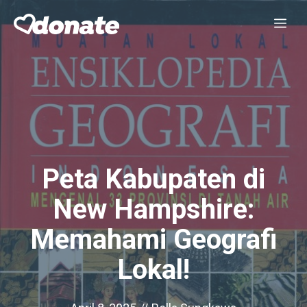
Skip
Me
to
content
Peta Kabupaten di
New Hampshire:
Memahami Geografi
Lokal!