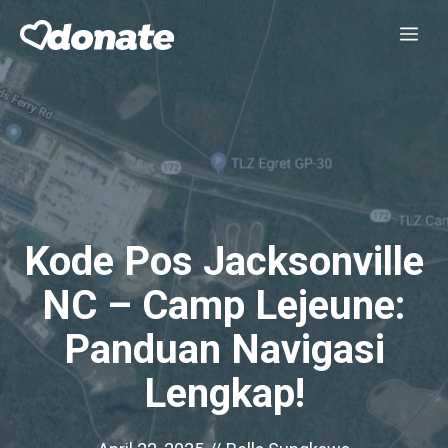
Skip
Me
to
content
Kode Pos Jacksonville
NC – Camp Lejeune:
Panduan Navigasi
Lengkap!