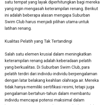
satu tempat yang layak diperhitungkan bagi mereka
yang ingin mengasah keterampilan renang. Berikut
ini adalah beberapa alasan mengapa Suburban
Swim Club harus menjadi pilihan utama untuk
latihan renang.
Kualitas Pelatih yang Tak Tertandingi
Salah satu elemen krusial dalam meningkatkan
keterampilan renang adalah keberadaan pelatih
yang berkualitas. Di Suburban Swim Club, para
pelatih terdiri dari individu-individu berpengalaman
dengan latar belakang keahlian olahraga air. Mereka
tidak hanya memiliki sertifikasi resmi, tetapi juga
pengalaman bertahun-tahun dalam membantu
individu mencapai potensi maksimal dalam