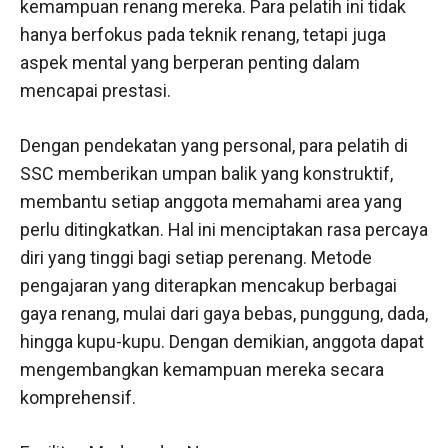
kemampuan renang mereka. Para pelatih ini tidak
hanya berfokus pada teknik renang, tetapi juga
aspek mental yang berperan penting dalam
mencapai prestasi.
Dengan pendekatan yang personal, para pelatih di
SSC memberikan umpan balik yang konstruktif,
membantu setiap anggota memahami area yang
perlu ditingkatkan. Hal ini menciptakan rasa percaya
diri yang tinggi bagi setiap perenang. Metode
pengajaran yang diterapkan mencakup berbagai
gaya renang, mulai dari gaya bebas, punggung, dada,
hingga kupu-kupu. Dengan demikian, anggota dapat
mengembangkan kemampuan mereka secara
komprehensif.