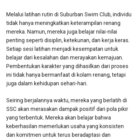
Melalui latihan rutin di Suburban Swim Club, individu
tidak hanya meningkatkan keterampilan renang
mereka. Namun, mereka juga belajar nilai-nilai
penting seperti disiplin, ketekunan, dan kerja keras.
Setiap sesi latihan menjadi kesempatan untuk
belajar dari kesalahan dan merayakan kemajuan.
Pembentukan karakter yang dihasilkan dari proses
ini tidak hanya bermanfaat di kolam renang, tetapi
juga dalam kehidupan sehari-hari.
Seiring berjalannya waktu, mereka yang berlatih di
SSC akan merasakan dampak positif dari pola pikir
yang terbentuk. Mereka akan belajar bahwa
keberhasilan memerlukan usaha yang konsisten
dan komitmen untuk terus beradaptasi dan