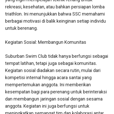
rekreasi, kesehatan, atau bahkan persiapan lomba
triathlon. Ini menunjukkan bahwa SSC memahami
berbagai motivasi di balik keinginan setiap individu
untuk berenang.
Kegiatan Sosial: Membangun Komunitas
Suburban Swim Club tidak hanya berfungsi sebagai
tempat latihan, tetapi juga sebagai komunitas.
Kegiatan sosial diadakan secara rutin, mulai dari
kompetisi internal hingga acara santai yang
mempertemukan anggota. Ini memberikan
kesempatan bagi para perenang untuk berinteraksi
dan membangun jaringan sosial dengan sesama
anggota. Kegiatan ini juga berfungsi untuk
meningkatkan semangat tim dan kolaborasi antar