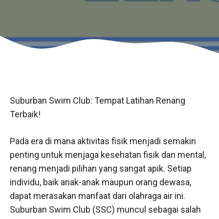
Suburban Swim Club: Tempat Latihan Renang
Terbaik!
Pada era di mana aktivitas fisik menjadi semakin
penting untuk menjaga kesehatan fisik dan mental,
renang menjadi pilihan yang sangat apik. Setiap
individu, baik anak-anak maupun orang dewasa,
dapat merasakan manfaat dari olahraga air ini.
Suburban Swim Club (SSC) muncul sebagai salah