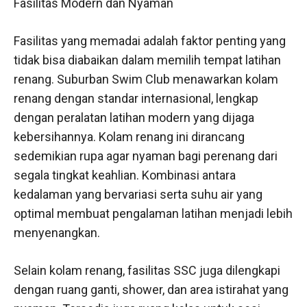
Fasilitas Modern dan Nyaman
Fasilitas yang memadai adalah faktor penting yang
tidak bisa diabaikan dalam memilih tempat latihan
renang. Suburban Swim Club menawarkan kolam
renang dengan standar internasional, lengkap
dengan peralatan latihan modern yang dijaga
kebersihannya. Kolam renang ini dirancang
sedemikian rupa agar nyaman bagi perenang dari
segala tingkat keahlian. Kombinasi antara
kedalaman yang bervariasi serta suhu air yang
optimal membuat pengalaman latihan menjadi lebih
menyenangkan.
Selain kolam renang, fasilitas SSC juga dilengkapi
dengan ruang ganti, shower, dan area istirahat yang