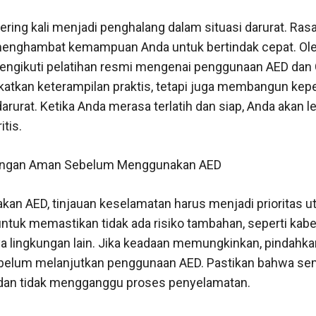
ring kali menjadi penghalang dalam situasi darurat. Rasa
 menghambat kemampuan Anda untuk bertindak cepat. Oleh
engikuti pelatihan resmi mengenai penggunaan AED dan C
katkan keterampilan praktis, tetapi juga membangun kepe
arurat. Ketika Anda merasa terlatih dan siap, Anda akan l
tis.
ungan Aman Sebelum Menggunakan AED
n AED, tinjauan keselamatan harus menjadi prioritas u
untuk memastikan tidak ada risiko tambahan, seperti kabel 
a lingkungan lain. Jika keadaan memungkinkan, pindahka
belum melanjutkan penggunaan AED. Pastikan bahwa semu
dan tidak mengganggu proses penyelamatan.