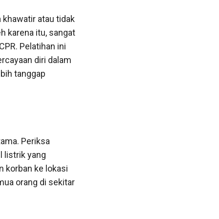
 khawatir atau tidak
 karena itu, sangat
PR. Pelatihan ini
rcayaan diri dalam
ebih tanggap
tama. Periksa
listrik yang
n korban ke lokasi
a orang di sekitar