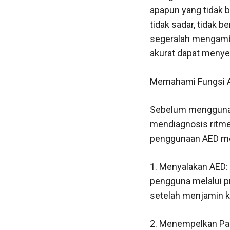
apapun yang tidak 
tidak sadar, tidak b
segeralah mengambi
akurat dapat meny
Memahami Fungsi A
Sebelum menggunaka
mendiagnosis ritme 
penggunaan AED mel
1. Menyalakan AED: 
pengguna melalui 
setelah menjamin k
2. Menempelkan Pad 