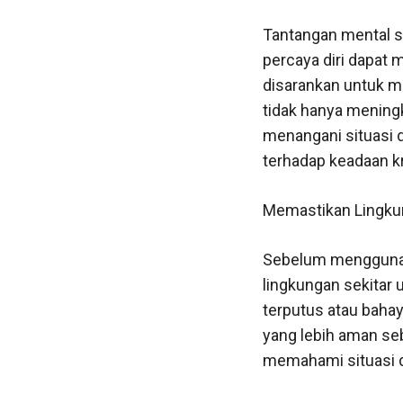
Tantangan mental se
percaya diri dapat
disarankan untuk m
tidak hanya mening
menangani situasi d
terhadap keadaan kri
Memastikan Lingk
Sebelum menggunaka
lingkungan sekitar 
terputus atau bahay
yang lebih aman se
memahami situasi 