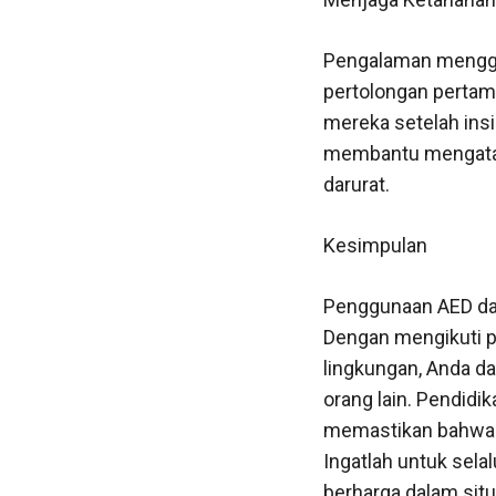
Pengalaman menggun
pertolongan pertam
mereka setelah ins
membantu mengatasi
darurat.
Kesimpulan
Penggunaan AED da
Dengan mengikuti p
lingkungan, Anda da
orang lain. Pendidi
memastikan bahwa 
Ingatlah untuk selal
berharga dalam situa