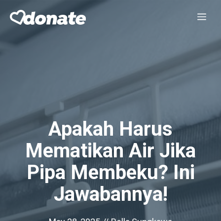
Skip
Me
to
content
Apakah Harus
Mematikan Air Jika
Pipa Membeku? Ini
Jawabannya!