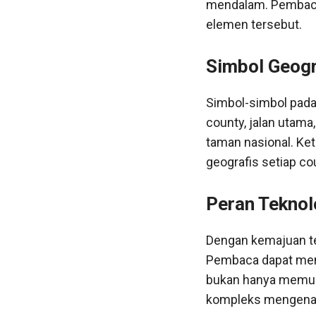
mendalam. Pembaca 
elemen tersebut.
Simbol Geogr
Simbol-simbol pada 
county, jalan utama
taman nasional. K
geografis setiap co
Peran Tekno
Dengan kemajuan tek
Pembaca dapat menga
bukan hanya memuda
kompleks mengenai