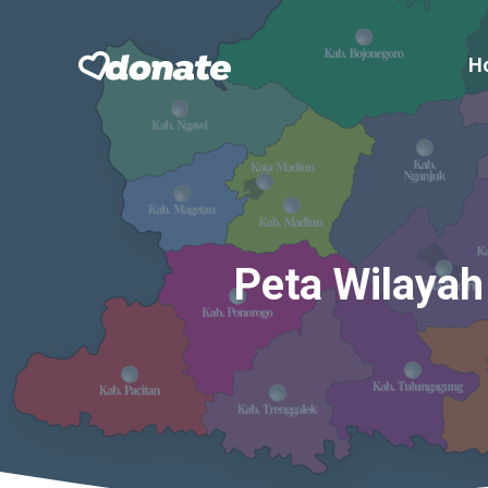
Skip
to
H
content
Peta Wilayah