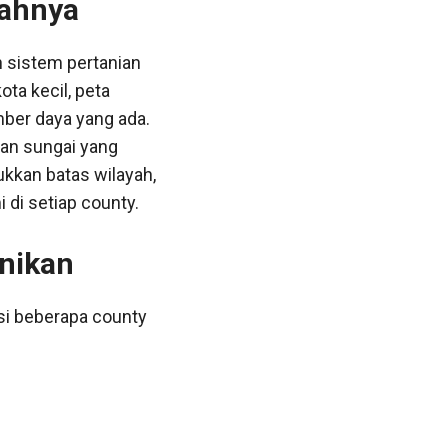
yahnya
n sistem pertanian
ota kecil, peta
ber daya yang ada.
dan sungai yang
ukkan batas wilayah,
 di setiap county.
unikan
asi beberapa county