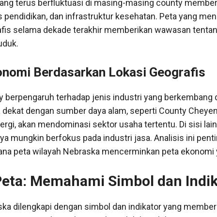
ng terus berfluktuasi di masing-masing county member
s pendidikan, dan infrastruktur kesehatan. Peta yang me
fis selama dekade terakhir memberikan wawasan tentan
uduk.
nomi Berdasarkan Lokasi Geografis
y berpengaruh terhadap jenis industri yang berkembang d
 dekat dengan sumber daya alam, seperti County Cheyen
rgi, akan mendominasi sektor usaha tertentu. Di sisi lain
ya mungkin berfokus pada industri jasa. Analisis ini pent
a peta wilayah Nebraska mencerminkan peta ekonomi ya
ta: Memahami Simbol dan Indik
ska dilengkapi dengan simbol dan indikator yang member