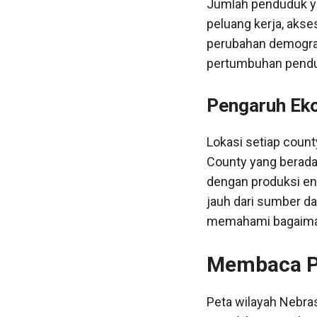
Jumlah penduduk ya
peluang kerja, akse
perubahan demogra
pertumbuhan pend
Pengaruh Eko
Lokasi setiap count
County yang berada
dengan produksi ene
jauh dari sumber da
memahami bagaiman
Membaca Pe
Peta wilayah Nebra