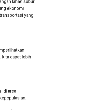
Dengan lahan subur
ntung ekonomi
transportasi yang
emperlihatkan
kita dapat lebih
i di area
kepopulasian.