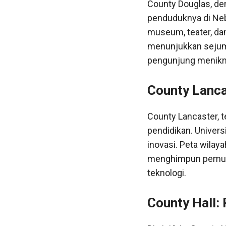
County Douglas, de
penduduknya di Neb
museum, teater, da
menunjukkan sejum
pengunjung menikmat
County Lanca
County Lancaster, t
pendidikan. Univers
inovasi. Peta wilay
menghimpun pemuda 
teknologi.
County Hall: 