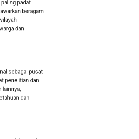
paling padat
enawarkan beragam
wilayah
warga dan
enal sebagai pusat
at penelitian dan
 lainnya,
getahuan dan