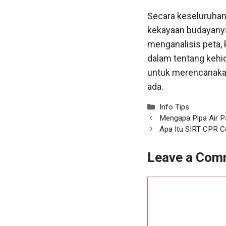
Secara keseluruha
kekayaan budayanya
menganalisis peta, 
dalam tentang kehid
untuk merencanaka
ada.
Categories
Info Tips
Mengapa Pipa Air P
Apa Itu SIRT CPR C
Leave a Com
Comment