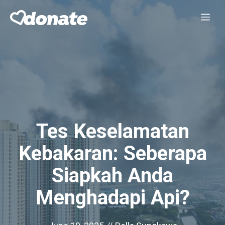
Skip
Me
to
content
Tes Keselamatan
Kebakaran: Seberapa
Siapkah Anda
Menghadapi Api?