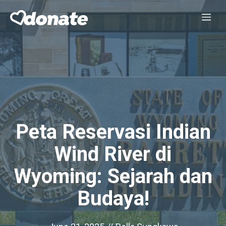
Skip
Me
to
content
Peta Reservasi Indian
Wind River di
Wyoming: Sejarah dan
Budaya!