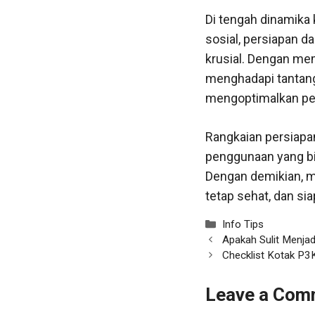
Di tengah dinamika
sosial, persiapan 
krusial. Dengan me
menghadapi tantang
mengoptimalkan pe
Rangkaian persiapa
penggunaan yang bij
Dengan demikian, 
tetap sehat, dan s
Categories
Info Tips
Apakah Sulit Menja
Checklist Kotak P3
Leave a Com