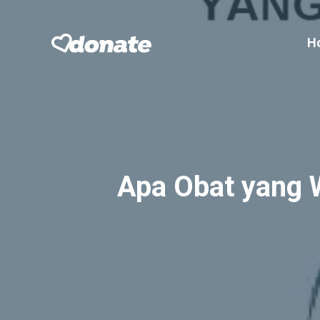
Skip
to
H
content
Apa Obat yang 