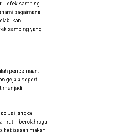
u, efek samping
mahami bagaimana
melakukan
fek samping yang
lah pencernaan.
n gejala seperti
t menjadi
solusi jangka
n rutin berolahraga
a kebiasaan makan