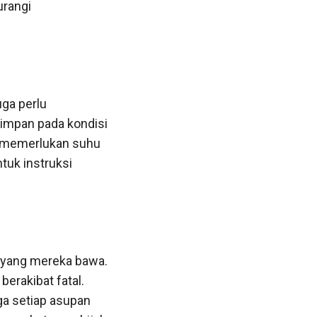
urangi
uga perlu
impan pada kondisi
at memerlukan suhu
ntuk instruksi
 yang mereka bawa.
erakibat fatal.
ga setiap asupan