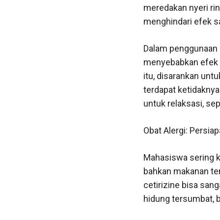
meredakan nyeri ri
menghindari efek s
Dalam penggunaan o
menyebabkan efek s
itu, disarankan unt
terdapat ketidaknya
untuk relaksasi, se
Obat Alergi: Persi
Mahasiswa sering ka
bahkan makanan tert
cetirizine bisa sa
hidung tersumbat, be