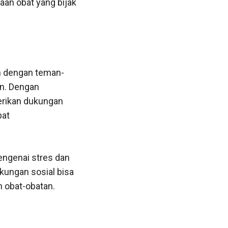
aan obat yang bijak
n dengan teman-
an. Dengan
rikan dukungan
pat
engenai stres dan
ungan sosial bisa
n obat-obatan.