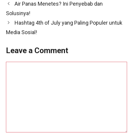
Air Panas Menetes? Ini Penyebab dan
Solusinya!
Hashtag 4th of July yang Paling Populer untuk
Media Sosial!
Leave a Comment
Comment