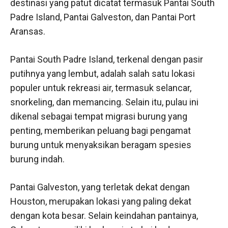
destinasi yang patut dicatat termasuk Pantai South
Padre Island, Pantai Galveston, dan Pantai Port
Aransas.
Pantai South Padre Island, terkenal dengan pasir
putihnya yang lembut, adalah salah satu lokasi
populer untuk rekreasi air, termasuk selancar,
snorkeling, dan memancing. Selain itu, pulau ini
dikenal sebagai tempat migrasi burung yang
penting, memberikan peluang bagi pengamat
burung untuk menyaksikan beragam spesies
burung indah.
Pantai Galveston, yang terletak dekat dengan
Houston, merupakan lokasi yang paling dekat
dengan kota besar. Selain keindahan pantainya,