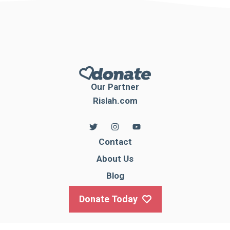
Our Partner
Rislah.com
Contact
About Us
Blog
Donate Today