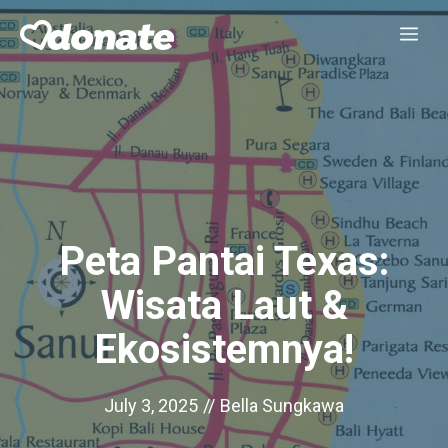
Skip
Me
to
content
Peta Pantai Texas:
Wisata Laut &
Ekosistemnya!
July 3, 2025
//
Bella Sungkawa