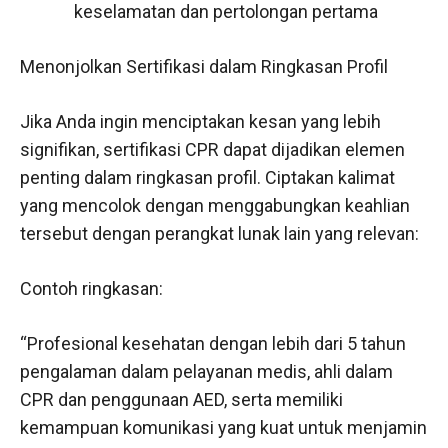
keselamatan dan pertolongan pertama
Menonjolkan Sertifikasi dalam Ringkasan Profil
Jika Anda ingin menciptakan kesan yang lebih
signifikan, sertifikasi CPR dapat dijadikan elemen
penting dalam ringkasan profil. Ciptakan kalimat
yang mencolok dengan menggabungkan keahlian
tersebut dengan perangkat lunak lain yang relevan:
Contoh ringkasan:
“Profesional kesehatan dengan lebih dari 5 tahun
pengalaman dalam pelayanan medis, ahli dalam
CPR dan penggunaan AED, serta memiliki
kemampuan komunikasi yang kuat untuk menjamin