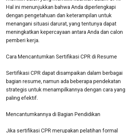
Hal ini menunjukkan bahwa Anda diperlengkapi
dengan pengetahuan dan keterampilan untuk
menangani situasi darurat, yang tentunya dapat
meningkatkan kepercayaan antara Anda dan calon
pemberi kerja.
Cara Mencantumkan Sertifikasi CPR di Resume
Sertifikasi CPR dapat disampaikan dalam berbagai
bagian resume, namun ada beberapa pendekatan
strategis untuk menampilkannya dengan cara yang
paling efektif.
Mencantumkannya di Bagian Pendidikan
Jika sertifikasi CPR merupakan pelatihan formal