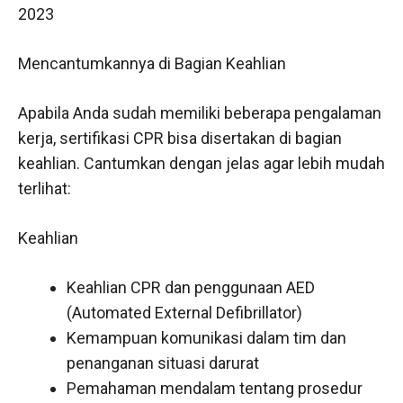
2023
Mencantumkannya di Bagian Keahlian
Apabila Anda sudah memiliki beberapa pengalaman
kerja, sertifikasi CPR bisa disertakan di bagian
keahlian. Cantumkan dengan jelas agar lebih mudah
terlihat:
Keahlian
Keahlian CPR dan penggunaan AED
(Automated External Defibrillator)
Kemampuan komunikasi dalam tim dan
penanganan situasi darurat
Pemahaman mendalam tentang prosedur