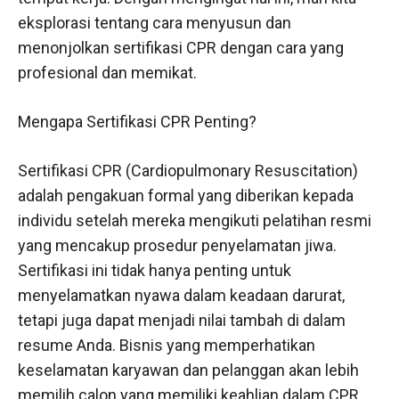
eksplorasi tentang cara menyusun dan
menonjolkan sertifikasi CPR dengan cara yang
profesional dan memikat.
Mengapa Sertifikasi CPR Penting?
Sertifikasi CPR (Cardiopulmonary Resuscitation)
adalah pengakuan formal yang diberikan kepada
individu setelah mereka mengikuti pelatihan resmi
yang mencakup prosedur penyelamatan jiwa.
Sertifikasi ini tidak hanya penting untuk
menyelamatkan nyawa dalam keadaan darurat,
tetapi juga dapat menjadi nilai tambah di dalam
resume Anda. Bisnis yang memperhatikan
keselamatan karyawan dan pelanggan akan lebih
memilih calon yang memiliki keahlian dalam CPR.