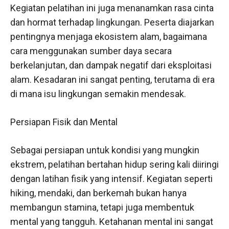
Kegiatan pelatihan ini juga menanamkan rasa cinta
dan hormat terhadap lingkungan. Peserta diajarkan
pentingnya menjaga ekosistem alam, bagaimana
cara menggunakan sumber daya secara
berkelanjutan, dan dampak negatif dari eksploitasi
alam. Kesadaran ini sangat penting, terutama di era
di mana isu lingkungan semakin mendesak.
Persiapan Fisik dan Mental
Sebagai persiapan untuk kondisi yang mungkin
ekstrem, pelatihan bertahan hidup sering kali diiringi
dengan latihan fisik yang intensif. Kegiatan seperti
hiking, mendaki, dan berkemah bukan hanya
membangun stamina, tetapi juga membentuk
mental yang tangguh. Ketahanan mental ini sangat