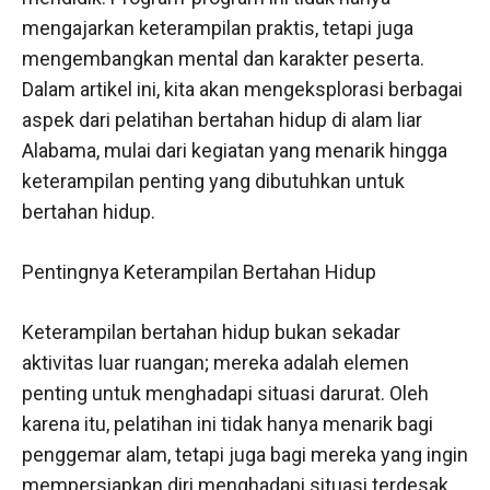
mengajarkan keterampilan praktis, tetapi juga
mengembangkan mental dan karakter peserta.
Dalam artikel ini, kita akan mengeksplorasi berbagai
aspek dari pelatihan bertahan hidup di alam liar
Alabama, mulai dari kegiatan yang menarik hingga
keterampilan penting yang dibutuhkan untuk
bertahan hidup.
Pentingnya Keterampilan Bertahan Hidup
Keterampilan bertahan hidup bukan sekadar
aktivitas luar ruangan; mereka adalah elemen
penting untuk menghadapi situasi darurat. Oleh
karena itu, pelatihan ini tidak hanya menarik bagi
penggemar alam, tetapi juga bagi mereka yang ingin
mempersiapkan diri menghadapi situasi terdesak.