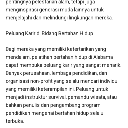
pentingnya pelestarian alam, tetapi juga
menginspirasi generasi muda lainnya untuk
menjelajahi dan melindungi lingkungan mereka.
Peluang Karir di Bidang Bertahan Hidup
Bagi mereka yang memiliki ketertarikan yang
mendalam, pelatihan bertahan hidup di Alabama
dapat membuka peluang karir yang sangat menarik.
Banyak perusahaan, lembaga pendidikan, dan
organisasi non-profit yang selalu mencari individu
yang memiliki keterampilan ini. Peluang untuk
menjadi instruktur survival, pemandu wisata, atau
bahkan penulis dan pengembang program
pendidikan mengenai bertahan hidup selalu
terbuka.