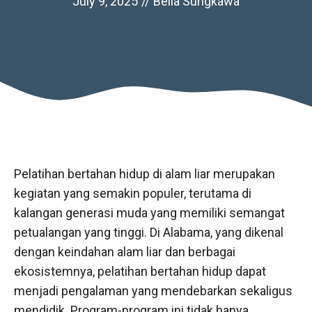
July 9, 2025
//
Bella Sungkawa
Pelatihan bertahan hidup di alam liar merupakan
kegiatan yang semakin populer, terutama di
kalangan generasi muda yang memiliki semangat
petualangan yang tinggi. Di Alabama, yang dikenal
dengan keindahan alam liar dan berbagai
ekosistemnya, pelatihan bertahan hidup dapat
menjadi pengalaman yang mendebarkan sekaligus
mendidik. Program-program ini tidak hanya