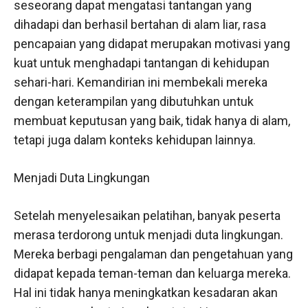
seseorang dapat mengatasi tantangan yang
dihadapi dan berhasil bertahan di alam liar, rasa
pencapaian yang didapat merupakan motivasi yang
kuat untuk menghadapi tantangan di kehidupan
sehari-hari. Kemandirian ini membekali mereka
dengan keterampilan yang dibutuhkan untuk
membuat keputusan yang baik, tidak hanya di alam,
tetapi juga dalam konteks kehidupan lainnya.
Menjadi Duta Lingkungan
Setelah menyelesaikan pelatihan, banyak peserta
merasa terdorong untuk menjadi duta lingkungan.
Mereka berbagi pengalaman dan pengetahuan yang
didapat kepada teman-teman dan keluarga mereka.
Hal ini tidak hanya meningkatkan kesadaran akan