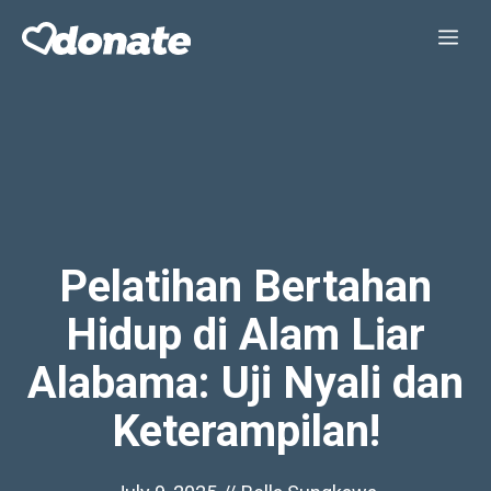
Skip
Me
to
content
Pelatihan Bertahan
Hidup di Alam Liar
Alabama: Uji Nyali dan
Keterampilan!