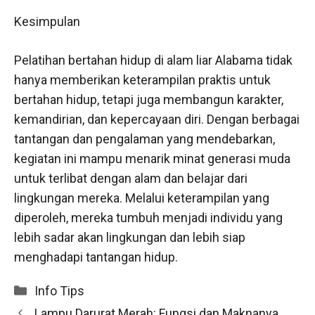
Kesimpulan
Pelatihan bertahan hidup di alam liar Alabama tidak
hanya memberikan keterampilan praktis untuk
bertahan hidup, tetapi juga membangun karakter,
kemandirian, dan kepercayaan diri. Dengan berbagai
tantangan dan pengalaman yang mendebarkan,
kegiatan ini mampu menarik minat generasi muda
untuk terlibat dengan alam dan belajar dari
lingkungan mereka. Melalui keterampilan yang
diperoleh, mereka tumbuh menjadi individu yang
lebih sadar akan lingkungan dan lebih siap
menghadapi tantangan hidup.
Categories
Info Tips
Lampu Darurat Merah: Fungsi dan Maknanya