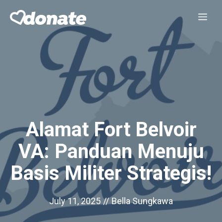
Skip
Me
to
content
Alamat Fort Belvoir
VA: Panduan Menuju
Basis Militer Strategis!
July 11, 2025
//
Bella Sungkawa