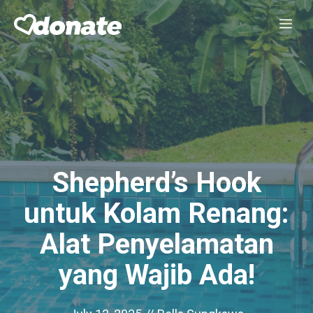
Skip
Me
to
content
Shepherd’s Hook
untuk Kolam Renang:
Alat Penyelamatan
yang Wajib Ada!