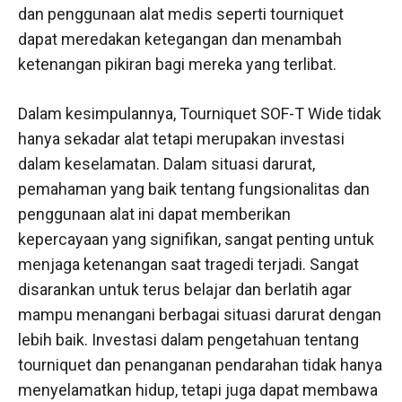
dan penggunaan alat medis seperti tourniquet
dapat meredakan ketegangan dan menambah
ketenangan pikiran bagi mereka yang terlibat.
Dalam kesimpulannya, Tourniquet SOF-T Wide tidak
hanya sekadar alat tetapi merupakan investasi
dalam keselamatan. Dalam situasi darurat,
pemahaman yang baik tentang fungsionalitas dan
penggunaan alat ini dapat memberikan
kepercayaan yang signifikan, sangat penting untuk
menjaga ketenangan saat tragedi terjadi. Sangat
disarankan untuk terus belajar dan berlatih agar
mampu menangani berbagai situasi darurat dengan
lebih baik. Investasi dalam pengetahuan tentang
tourniquet dan penanganan pendarahan tidak hanya
menyelamatkan hidup, tetapi juga dapat membawa