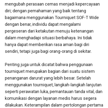
mengubah perasaan cemas menjadi kepercayaan
diri; dengan pemahaman yang baik tentang
bagaimana menggunakan Tourniquet SOF-T Wide
dengan benar, individu dapat mengalami
pergeseran dari ketakutan menuju ketenangan
dalam menghadapi situasi berbahaya. Ini tidak
hanya dapat memberikan rasa aman bagi diri
sendiri, tetapi juga bagi orang-orang di sekitar.
Penting juga untuk dicatat bahwa penggunaan
tourniquet merupakan bagian dari suatu sistem
penanganan darurat yang lebih besar. Setelah
menggunakan tourniquet, langkah-langkah lanjutan
seperti perawatan luka, pemantauan tanda vital, dan
komunikasi dengan layanan medis harus segera
dilakukan. Keterampilan dalam pertolongan pertama