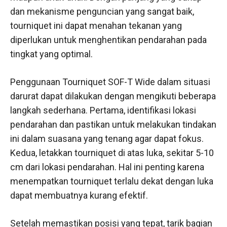
dan mekanisme penguncian yang sangat baik,
tourniquet ini dapat menahan tekanan yang
diperlukan untuk menghentikan pendarahan pada
tingkat yang optimal.
Penggunaan Tourniquet SOF-T Wide dalam situasi
darurat dapat dilakukan dengan mengikuti beberapa
langkah sederhana. Pertama, identifikasi lokasi
pendarahan dan pastikan untuk melakukan tindakan
ini dalam suasana yang tenang agar dapat fokus.
Kedua, letakkan tourniquet di atas luka, sekitar 5-10
cm dari lokasi pendarahan. Hal ini penting karena
menempatkan tourniquet terlalu dekat dengan luka
dapat membuatnya kurang efektif.
Setelah memastikan posisi yang tepat, tarik bagian