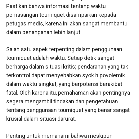
Pastikan bahwa informasi tentang waktu
pemasangan tourniquet disampaikan kepada
petugas medis, karena ini akan sangat membantu
dalam penanganan lebih lanjut.
Salah satu aspek terpenting dalam penggunaan
tourniquet adalah waktu. Setiap detik sangat
berharga dalam situasi kritis; pendarahan yang tak
terkontrol dapat menyebabkan syok hipovolemik
dalam waktu singkat, yang berpotensi berakibat
fatal. Oleh karena itu, pemahaman akan pentingnya
segera mengambil tindakan dan pengetahuan
tentang penggunaan tourniquet yang benar sangat
krusial dalam situasi darurat.
Penting untuk memahami bahwa meskipun