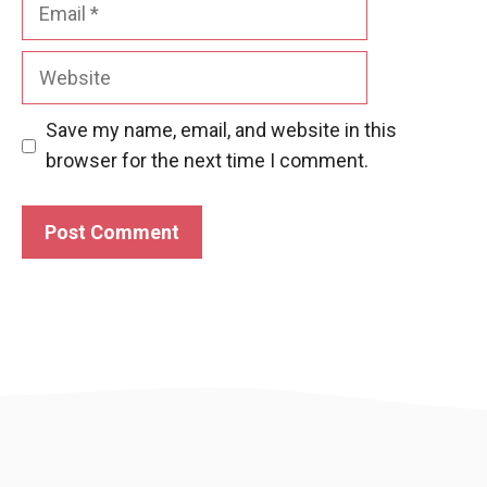
Email
Website
Save my name, email, and website in this
browser for the next time I comment.