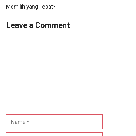
Memilih yang Tepat?
Leave a Comment
Comment
Name