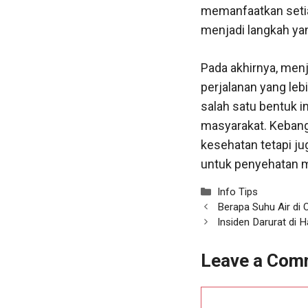
memanfaatkan setiap
menjadi langkah ya
Pada akhirnya, men
perjalanan yang leb
salah satu bentuk i
masyarakat. Kebangk
kesehatan tetapi j
untuk penyehatan m
Categories
Info Tips
Berapa Suhu Air di
Insiden Darurat di 
Leave a Com
Comment