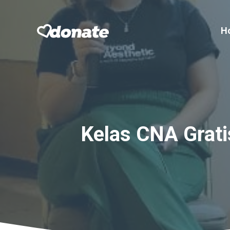
Skip
to
H
content
Kelas CNA Grati