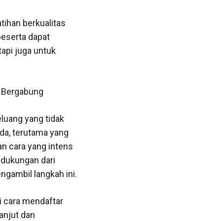
tihan berkualitas
peserta dapat
api juga untuk
s Bergabung
uang yang tidak
uda, terutama yang
an cara yang intens
 dukungan dari
engambil langkah ini.
i cara mendaftar
lanjut dan