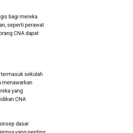
egis bagi mereka
an, seperti perawat
eorang CNA dapat
, termasuk sekolah
ha menawarkan
ereka yang
didikan CNA
konsep dasar
ainnya yang penting