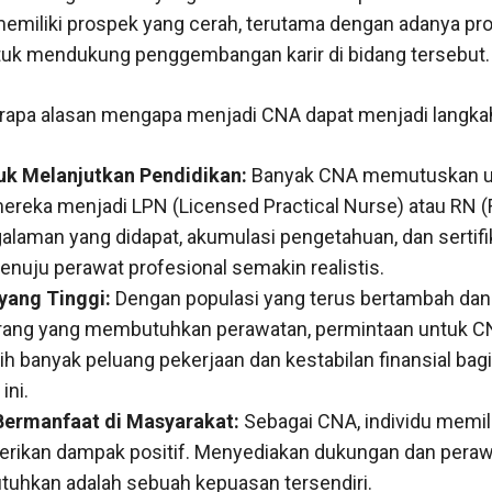
 memiliki prospek yang cerah, terutama dengan adanya p
tuk mendukung penggembangan karir di bidang tersebut.
erapa alasan mengapa menjadi CNA dapat menjadi langkah
uk Melanjutkan Pendidikan:
Banyak CNA memutuskan un
ereka menjadi LPN (Licensed Practical Nurse) atau RN (
laman yang didapat, akumulasi pengetahuan, dan sertifik
enuju perawat profesional semakin realistis.
yang Tinggi:
Dengan populasi yang terus bertambah da
rang yang membutuhkan perawatan, permintaan untuk CN
ebih banyak peluang pekerjaan dan kestabilan finansial ba
ini.
Bermanfaat di Masyarakat:
Sebagai CNA, individu memil
rikan dampak positif. Menyediakan dukungan dan peraw
uhkan adalah sebuah kepuasan tersendiri.