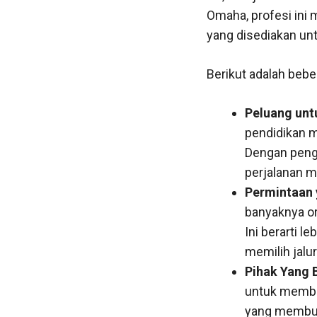
Omaha, profesi ini
yang disediakan un
Berikut adalah beb
Peluang unt
pendidikan m
Dengan penga
perjalanan m
Permintaan 
banyaknya o
Ini berarti l
memilih jalur 
Pihak Yang 
untuk membe
yang membut