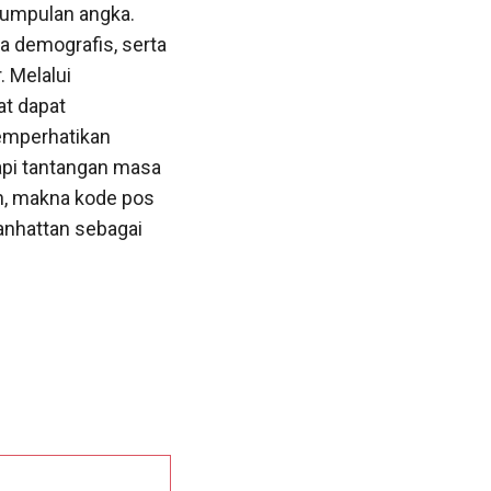
kumpulan angka.
a demografis, serta
. Melalui
t dapat
Memperhatikan
api tantangan masa
n, makna kode pos
anhattan sebagai