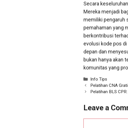
Secara keseluruhan
Mereka menjadi bagi
memiliki pengaruh s
pemahaman yang me
berkontribusi terha
evolusi kode pos d
depan dan menyesua
bukan hanya akan t
komunitas yang pro
Categories
Info Tips
Pelatihan CNA Grati
Pelatihan BLS CPR:
Leave a Com
Comment