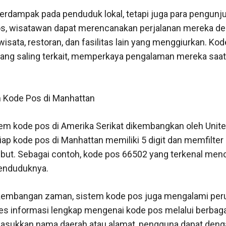
 berdampak pada penduduk lokal, tetapi juga para pengun
 wisatawan dapat merencanakan perjalanan mereka deng
sata, restoran, dan fasilitas lain yang menggiurkan. K
 yang saling terkait, memperkaya pengalaman mereka saat
m Kode Pos di Manhattan
tem kode pos di Amerika Serikat dikembangkan oleh Unite
iap kode pos di Manhattan memiliki 5 digit dan memfilter
ebut. Sebagai contoh, kode pos 66502 yang terkenal me
penduduknya.
rkembangan zaman, sistem kode pos juga mengalami per
s informasi lengkap mengenai kode pos melalui berbagai 
sukkan nama daerah atau alamat, pengguna dapat deng