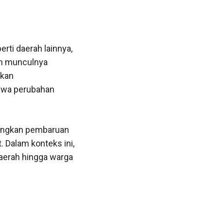
erti daerah lainnya,
an munculnya
akan
bawa perubahan
angkan pembaruan
 Dalam konteks ini,
daerah hingga warga
f。