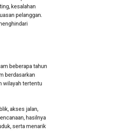
ing, kesalahan
puasan pelanggan.
menghindari
alam beberapa tahun
mum berdasarkan
n wilayah tertentu
ik, akses jalan,
rencanaan, hasilnya
uduk, serta menarik