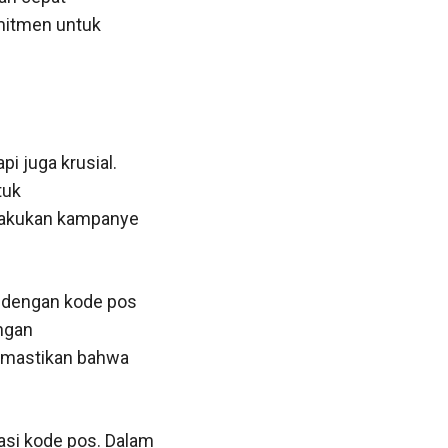
omitmen untuk
i juga krusial.
tuk
elakukan kampanye
a dengan kode pos
ngan
emastikan bahwa
rasi kode pos. Dalam