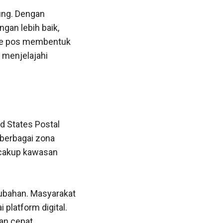
jung. Dengan
an lebih baik,
ode pos membentuk
 menjelajahi
d States Postal
 berbagai zona
ncakup kawasan
ubahan. Masyarakat
platform digital.
an cepat