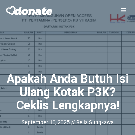
Skip
Me
to
content
Apakah Anda Butuh Isi
Ulang Kotak P3K?
Ceklis Lengkapnya!
September 10, 2025
//
Bella Sungkawa