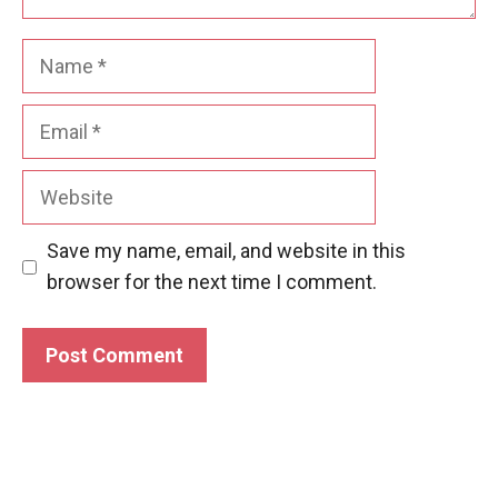
Name
Email
Website
Save my name, email, and website in this
browser for the next time I comment.