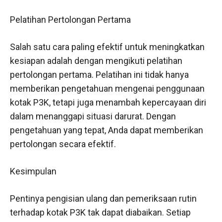
Pelatihan Pertolongan Pertama
Salah satu cara paling efektif untuk meningkatkan
kesiapan adalah dengan mengikuti pelatihan
pertolongan pertama. Pelatihan ini tidak hanya
memberikan pengetahuan mengenai penggunaan
kotak P3K, tetapi juga menambah kepercayaan diri
dalam menanggapi situasi darurat. Dengan
pengetahuan yang tepat, Anda dapat memberikan
pertolongan secara efektif.
Kesimpulan
Pentinya pengisian ulang dan pemeriksaan rutin
terhadap kotak P3K tak dapat diabaikan. Setiap