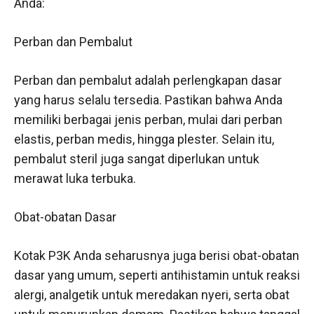
Anda:
Perban dan Pembalut
Perban dan pembalut adalah perlengkapan dasar
yang harus selalu tersedia. Pastikan bahwa Anda
memiliki berbagai jenis perban, mulai dari perban
elastis, perban medis, hingga plester. Selain itu,
pembalut steril juga sangat diperlukan untuk
merawat luka terbuka.
Obat-obatan Dasar
Kotak P3K Anda seharusnya juga berisi obat-obatan
dasar yang umum, seperti antihistamin untuk reaksi
alergi, analgetik untuk meredakan nyeri, serta obat