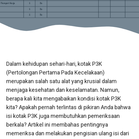
Dalam kehidupan sehari-hari, kotak P3K
(Pertolongan Pertama Pada Kecelakaan)
merupakan salah satu alat yang krusial dalam
menjaga kesehatan dan keselamatan. Namun,
berapa kali kita mengabaikan kondisi kotak P3K
kita? Apakah pernah terlintas di pikiran Anda bahwa
isi kotak P3K juga membutuhkan pemeriksaan
berkala? Artikel ini membahas pentingnya
memeriksa dan melakukan pengisian ulang isi dari