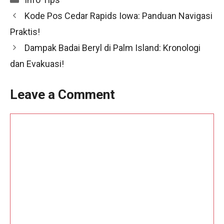
Kode Pos Cedar Rapids Iowa: Panduan Navigasi
Praktis!
Dampak Badai Beryl di Palm Island: Kronologi
dan Evakuasi!
Leave a Comment
Comment