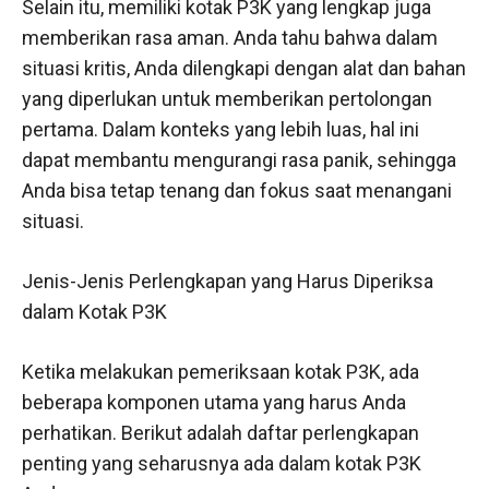
Selain itu, memiliki kotak P3K yang lengkap juga
memberikan rasa aman. Anda tahu bahwa dalam
situasi kritis, Anda dilengkapi dengan alat dan bahan
yang diperlukan untuk memberikan pertolongan
pertama. Dalam konteks yang lebih luas, hal ini
dapat membantu mengurangi rasa panik, sehingga
Anda bisa tetap tenang dan fokus saat menangani
situasi.
Jenis-Jenis Perlengkapan yang Harus Diperiksa
dalam Kotak P3K
Ketika melakukan pemeriksaan kotak P3K, ada
beberapa komponen utama yang harus Anda
perhatikan. Berikut adalah daftar perlengkapan
penting yang seharusnya ada dalam kotak P3K