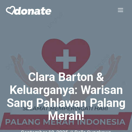
Skip
Me
to
content
Clara Barton &
Keluarganya: Warisan
Sang Pahlawan Palang
Merah!