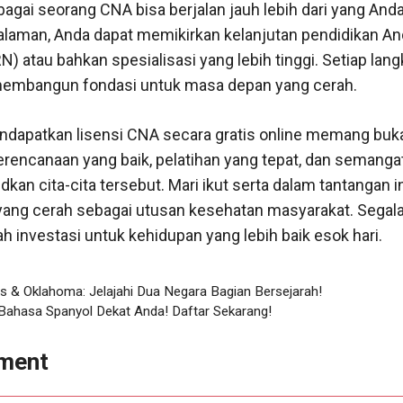
ebagai seorang CNA bisa berjalan jauh lebih dari yang And
aman, Anda dapat memikirkan kelanjutan pendidikan An
N) atau bahkan spesialisasi yang lebih tinggi. Setiap lan
n membangun fondasi untuk masa depan yang cerah.
dapatkan lisensi CNA secara gratis online memang buka
rencanaan yang baik, pelatihan yang tepat, dan semangat 
an cita-cita tersebut. Mari ikut serta dalam tantangan in
ang cerah sebagai utusan kesehatan masyarakat. Segal
lah investasi untuk kehidupan yang lebih baik esok hari.
s & Oklahoma: Jelajahi Dua Negara Bagian Bersejarah!
ahasa Spanyol Dekat Anda! Daftar Sekarang!
ment