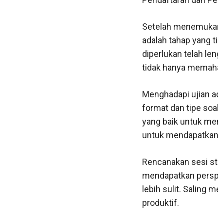
Setelah menemukan 
adalah tahap yang 
diperlukan telah l
tidak hanya memaham
Menghadapi ujian a
format dan tipe soa
yang baik untuk me
untuk mendapatkan 
Rencanakan sesi st
mendapatkan persp
lebih sulit. Saling
produktif.