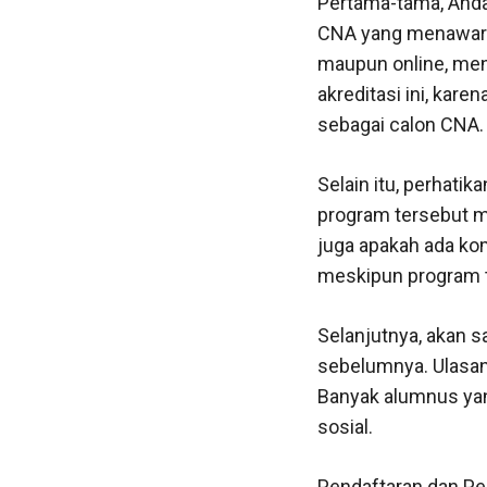
Pertama-tama, Anda
CNA yang menawarkan
maupun online, men
akreditasi ini, kar
sebagai calon CNA.
Selain itu, perhati
program tersebut m
juga apakah ada ko
meskipun program t
Selanjutnya, akan 
sebelumnya. Ulasan 
Banyak alumnus yan
sosial.
Pendaftaran dan Pe