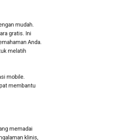
 dengan mudah.
a gratis. Ini
m pemahaman Anda.
tuk melatih
si mobile.
dapat membantu
 yang memadai
galaman klinis,