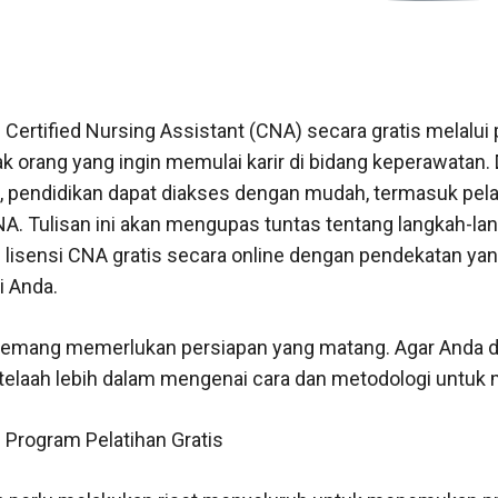
Certified Nursing Assistant (CNA) secara gratis melalui 
k orang yang ingin memulai karir di bidang keperawatan. 
, pendidikan dapat diakses dengan mudah, termasuk pela
. Tulisan ini akan mengupas tuntas tentang langkah-langk
lisensi CNA gratis secara online dengan pendekatan y
 Anda.
 memang memerlukan persiapan yang matang. Agar Anda 
ta telaah lebih dalam mengenai cara dan metodologi untuk 
ih Program Pelatihan Gratis