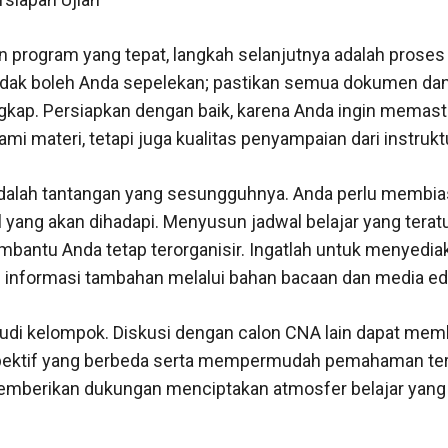
program yang tepat, langkah selanjutnya adalah proses p
tidak boleh Anda sepelekan; pastikan semua dokumen dan
engkap. Persiapkan dengan baik, karena Anda ingin memas
i materi, tetapi juga kualitas penyampaian dari instrukt
dalah tantangan yang sesungguhnya. Anda perlu membias
l yang akan dihadapi. Menyusun jadwal belajar yang teratu
mbantu Anda tetap terorganisir. Ingatlah untuk menyedia
informasi tambahan melalui bahan bacaan dan media eduk
udi kelompok. Diskusi dengan calon CNA lain dapat me
ektif yang berbeda serta mempermudah pemahaman ter
 memberikan dukungan menciptakan atmosfer belajar yang 