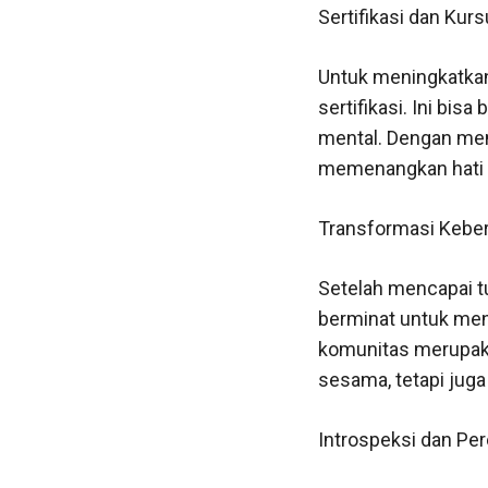
Sertifikasi dan Ku
Untuk meningkatkan
sertifikasi. Ini bi
mental. Dengan menj
memenangkan hati pe
Transformasi Keber
Setelah mencapai t
berminat untuk men
komunitas merupaka
sesama, tetapi jug
Introspeksi dan Pe