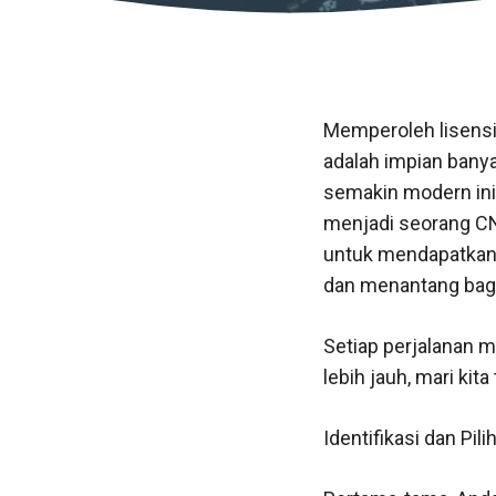
Memperoleh lisensi 
adalah impian banya
semakin modern ini
menjadi seorang CNA
untuk mendapatkan 
dan menantang bagi
Setiap perjalanan
lebih jauh, mari ki
Identifikasi dan Pil