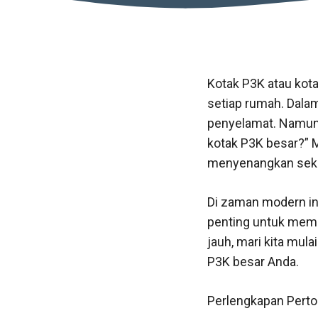
Kotak P3K atau kota
setiap rumah. Dala
penyelamat. Namun, 
kotak P3K besar?” M
menyenangkan sekal
Di zaman modern ini
penting untuk mema
jauh, mari kita mu
P3K besar Anda.
Perlengkapan Perto