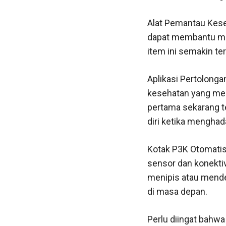
Alat Pemantau Keseh
dapat membantu mem
item ini semakin te
Aplikasi Pertolong
kesehatan yang me
pertama sekarang t
diri ketika menghada
Kotak P3K Otomatis
sensor dan konekti
menipis atau mendek
di masa depan.
Perlu diingat bahw