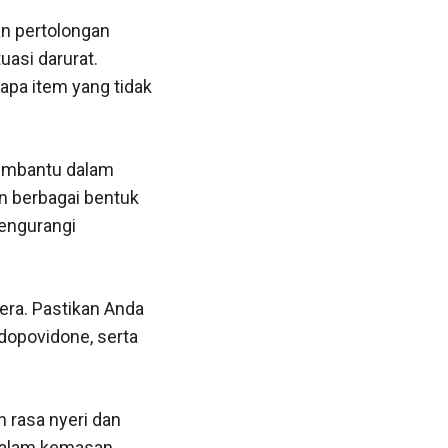
an pertolongan
uasi darurat.
pa item yang tidak
membantu dalam
n berbagai bentuk
mengurangi
era. Pastikan Anda
odopovidone, serta
 rasa nyeri dan
 dalam kemasan