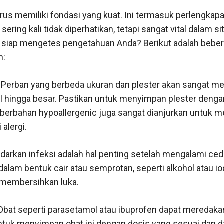
rus memiliki fondasi yang kuat. Ini termasuk perlengkap
ering kali tidak diperhatikan, tetapi sangat vital dalam sit
siap mengetes pengetahuan Anda? Berikut adalah bebera
n:
: Perban yang berbeda ukuran dan plester akan sangat 
il hingga besar. Pastikan untuk menyimpan plester denga
 berbahan hypoallergenic juga sangat dianjurkan untuk 
alergi.
darkan infeksi adalah hal penting setelah mengalami ced
 dalam bentuk cair atau semprotan, seperti alkohol atau i
 membersihkan luka.
Obat seperti parasetamol atau ibuprofen dapat meredakan
tuk menyimpan obat ini dengan dosis yang sesuai dan