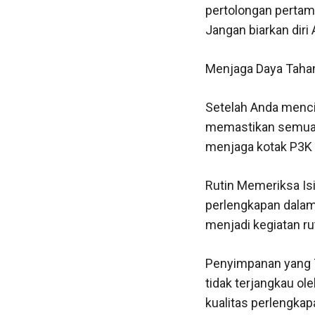
pertolongan pertam
Jangan biarkan diri
Menjaga Daya Taha
Setelah Anda mencip
memastikan semuany
menjaga kotak P3K
Rutin Memeriksa Is
perlengkapan dalam 
menjadi kegiatan r
Penyimpanan yang T
tidak terjangkau ol
kualitas perlengkap