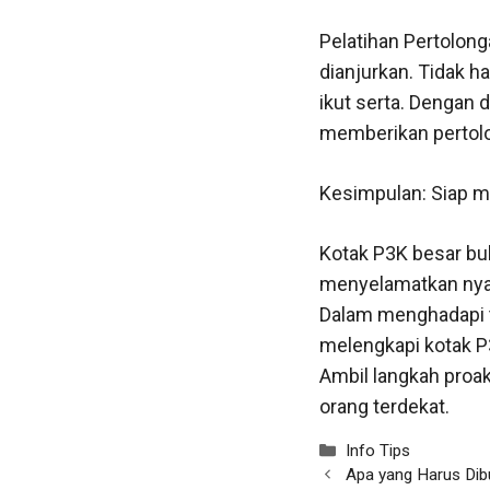
Pelatihan Pertolong
dianjurkan. Tidak h
ikut serta. Dengan d
memberikan pertol
Kesimpulan: Siap 
Kotak P3K besar bu
menyelamatkan nyaw
Dalam menghadapi t
melengkapi kotak P
Ambil langkah proak
orang terdekat.
Categories
Info Tips
Apa yang Harus Dib