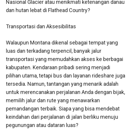
Nasional Glacier atau menikmati ketenangan danau
dan hutan lebat di Flathead Country?
Transportasi dan Aksesibilitas
Walaupun Montana dikenal sebagai tempat yang
luas dan terkadang terpencil, banyak jalur
transportasi yang memudahkan akses ke berbagai
kabupaten. Kendaraan pribadi sering menjadi
pilihan utama, tetapi bus dan layanan rideshare juga
tersedia. Namun, tantangan yang menarik adalah
untuk merencanakan perjalanan Anda dengan bijak,
memilih jalur dan rute yang menawarkan
pemandangan terbaik. Siapa yang bisa mendebat
keindahan dari perjalanan di jalan berliku menuju
pegunungan atau dataran luas?