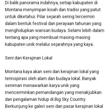
Di balik panorama indahnya, setiap kabupaten di
Montana menyimpan kisah dan tradisi yang patut
untuk diketahui. Pilar sejarah sering tercermin
dalam bentuk festival dan perayaan tahunan yang
menghidupkan warisan budaya. Selami lebih dalam
tentang apa yang membuat masing-masing
kabupaten unik melalui sejarahnya yang kaya.
Seni dan Kerajinan Lokal
Montana kaya akan seni dan kerajinan lokal yang
terinspirasi oleh alam dan budaya lokal. Banyak
seniman menawarkan karya unik yang
mencerminkan pemandangan yang menakjubkan
dan pengalaman hidup di Big Sky Country.
Berkunjung ke galeri seni dan pasar kerajinan lokal