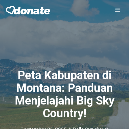
Skip
Me
to
content
Peta Kabupaten di
Montana: Panduan
Menjelajahi Big Sky
Country!