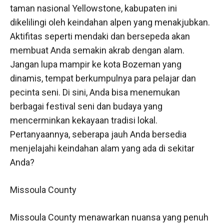
taman nasional Yellowstone, kabupaten ini
dikelilingi oleh keindahan alpen yang menakjubkan.
Aktifitas seperti mendaki dan bersepeda akan
membuat Anda semakin akrab dengan alam.
Jangan lupa mampir ke kota Bozeman yang
dinamis, tempat berkumpulnya para pelajar dan
pecinta seni. Di sini, Anda bisa menemukan
berbagai festival seni dan budaya yang
mencerminkan kekayaan tradisi lokal.
Pertanyaannya, seberapa jauh Anda bersedia
menjelajahi keindahan alam yang ada di sekitar
Anda?
Missoula County
Missoula County menawarkan nuansa yang penuh