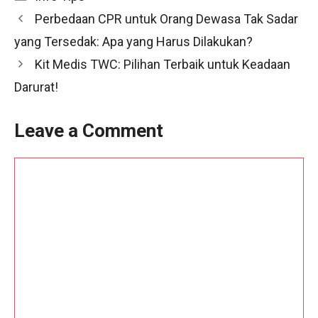
Perbedaan CPR untuk Orang Dewasa Tak Sadar
yang Tersedak: Apa yang Harus Dilakukan?
Kit Medis TWC: Pilihan Terbaik untuk Keadaan
Darurat!
Leave a Comment
Comment