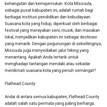
kehangatan dan kemajemukan. Kota Missoula,
sebagai pusat kabupaten ini, adalah rumah bagi
berbagai institusi pendidikan dan kebudayaan.
Suasana kota yang hidup, diperkuat oleh berbagai
festival yang merayakan seni, musik, dan masakan
lokal, menjadikan kabupaten ini sebagai destinasi
yang menarik. Dengan pegunungan di sekelilingnya,
Missoula juga menyediakan jalur hiking yang
menantang. Apakah Anda tertarik untuk
menghadapi tantangan mendaki atau sekadar
menikmati suasana kota yang penuh semangat?
Flathead County
Andai di antara semua kabupaten, Flathead County
adalah salah satu permata yang paling berharga.