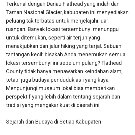
Terkenal dengan Danau Flathead yang indah dan
Taman Nasional Glacier, kabupaten ini menyediakan
peluang tak terbatas untuk menjelajahi luar
ruangan. Banyak lokasi tersembunyi menunggu
untuk ditemukan, seperti air terjun yang
menakjubkan dan jalur hiking yang terjal. Sebuah
tantangan kecil: bisakah Anda menemukan semua
lokasi tersembunyi ini sebelum pulang? Flathead
County tidak hanya menawarkan keindahan alam,
tetapi juga budaya penduduk asli yang kaya.
Mengunjungi museum lokal bisa memberikan
perspektif yang lebih dalam tentang sejarah dan
tradisi yang mengakar kuat di daerah ini.
Sejarah dan Budaya di Setiap Kabupaten