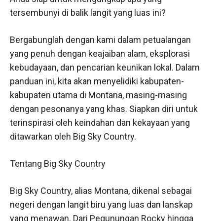
tersembunyi di balik langit yang luas ini?
Bergabunglah dengan kami dalam petualangan
yang penuh dengan keajaiban alam, eksplorasi
kebudayaan, dan pencarian keunikan lokal. Dalam
panduan ini, kita akan menyelidiki kabupaten-
kabupaten utama di Montana, masing-masing
dengan pesonanya yang khas. Siapkan diri untuk
terinspirasi oleh keindahan dan kekayaan yang
ditawarkan oleh Big Sky Country.
Tentang Big Sky Country
Big Sky Country, alias Montana, dikenal sebagai
negeri dengan langit biru yang luas dan lanskap
yang menawan. Dari Pegunungan Rocky hingga