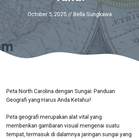
October 5, 2025
//
Bella Sungkawa
Peta North Carolina dengan Sungai: Panduan
Geografi yang Harus Anda Ketahui!
Peta geografi merupakan alat vital yang
memberikan gambaran visual mengenai suatu
tempat, termasuk di dalamnya jaringan sungai yang