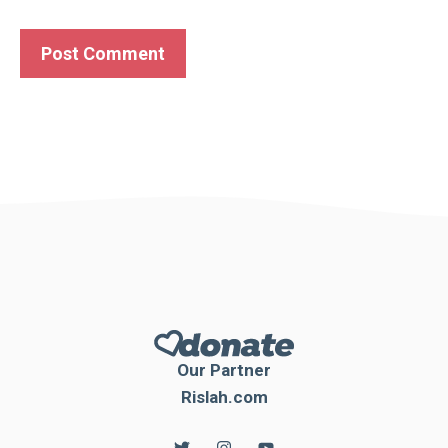
Our Partner
Rislah.com