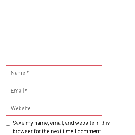
Name
Email
Website
Save my name, email, and website in this
browser for the next time I comment.