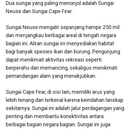
Dua sungai yang paling menonjol adalah Sungai
Neuse dan Sungai Cape Fear.
Sungai Neuse mengalir sepanjang hampir 250 mil
dan menjangkau berbagai areal di tengah negara
bagian ini. Aliran sungai ini menyediakan habitat
bagi banyak spesies ikan dan burung. Pengunjung
dapat menikmati aktivitas rekreasi seperti
berperahu dan memancing, sekaligus menikmati
pemandangan alam yang menakjubkan.
Sungai Cape Fear, di sisi lain, memiliki arus yang
lebih tenang dan terkenal karena keindahan lanskap
sekitarnya. Sungai ini adalah jalur perdagangan yang
penting dan membantu konektivitas antara
berbagai bagian negara bagian. Sungai ini juga