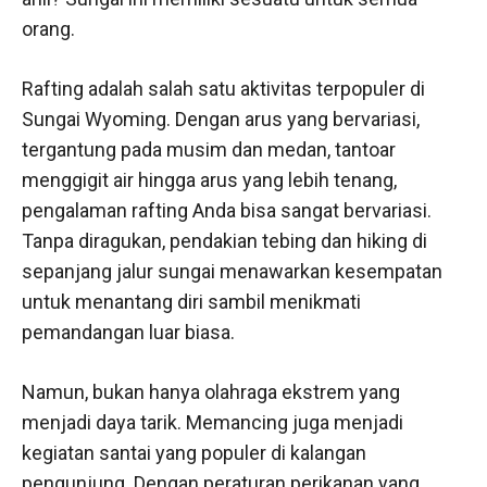
orang.
Rafting adalah salah satu aktivitas terpopuler di
Sungai Wyoming. Dengan arus yang bervariasi,
tergantung pada musim dan medan, tantoar
menggigit air hingga arus yang lebih tenang,
pengalaman rafting Anda bisa sangat bervariasi.
Tanpa diragukan, pendakian tebing dan hiking di
sepanjang jalur sungai menawarkan kesempatan
untuk menantang diri sambil menikmati
pemandangan luar biasa.
Namun, bukan hanya olahraga ekstrem yang
menjadi daya tarik. Memancing juga menjadi
kegiatan santai yang populer di kalangan
pengunjung. Dengan peraturan perikanan yang