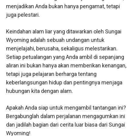
menjadikan Anda bukan hanya pengamat, tetapi
juga pelestari.
Keindahan alam liar yang ditawarkan oleh Sungai
Wyoming adalah sebuah undangan untuk
menjelajahi, berusaha, sekaligus melestarikan.
Setiap petualangan yang Anda ambil di sepanjang
aliran ini bukan hanya akan memberikan kenangan,
tetapi juga pelajaran berharga tentang
keberlangsungan hidup dan pentingnya menjaga
hubungan kita dengan alam.
Apakah Anda siap untuk mengambil tantangan ini?
Bergabunglah dalam perjalanan mengagumkan ini
dan jadilah bagian dari cerita luar biasa dari Sungai
Wyoming!