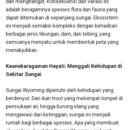
dan menghangat. Konsekuensi dari variasi ini
adalah beragamnya spesies flora dan fauna yang
dapat ditemukan di sepanjang sungai. Ekosistem
ini menjadi semakin kompleks dengan kehadiran
berbagai jenis tikungan, dam, dan tebing, yang
semuanya menyatu untuk membentuk peta yang
menakjubkan.
Keanekaragaman Hayati: Menggali Kehidupan di
Sekitar Sungai
Sungai Wyoming dipenuhi oleh kehidupan yang
berdenyut. Dari ikan trout yang melompat-lompat di
permukaan air, hingga burung elang yang
mengawasi dari ketinggian, sungai ini menjadi
rumah bagi berbagai spesies. Apa yang membuat