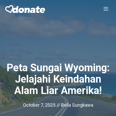
Skip
Me
to
content
Peta Sungai Wyoming:
Jelajahi Keindahan
Alam Liar Amerika!
October 7, 2025
//
Bella Sungkawa