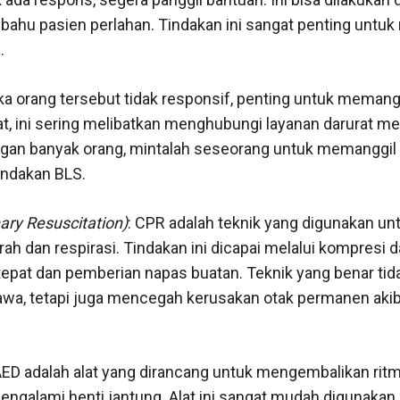
ahu pasien perlahan. Tindakan ini sangat penting untu
.
ika orang tersebut tidak responsif, penting untuk memang
at, ini sering melibatkan menghubungi layanan darurat me
engan banyak orang, mintalah seseorang untuk memanggi
indakan BLS.
ry Resuscitation)
: CPR adalah teknik yang digunakan u
arah dan respirasi. Tindakan ini dicapai melalui kompresi 
tepat dan pemberian napas buatan. Teknik yang benar tid
a, tetapi juga mencegah kerusakan otak permanen aki
AED adalah alat yang dirancang untuk mengembalikan rit
ngalami henti jantung. Alat ini sangat mudah digunakan