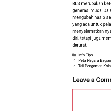
BLS merupakan kete
generasi muda. Dala
mengubah nasib se
yang ada untuk pel
menyelamatkan nyaw
diri, tetapi juga 
darurat.
Categories
Info Tips
Peta Negara Bagian
Tali Pengaman Kola
Leave a Com
Comment