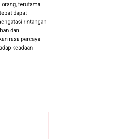
 orang, terutama
tepat dapat
ngatasi rintangan
ahan dan
kan rasa percaya
hadap keadaan