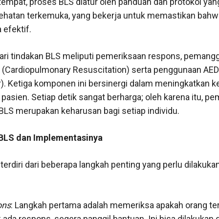
 tempat, proses BLS diatur oleh panduan dan protokol y
sehatan terkemuka, yang bekerja untuk memastikan bahwa 
 efektif.
i tindakan BLS meliputi pemeriksaan respons, pemanggi
 (Cardiopulmonary Resuscitation) serta penggunaan AE
tor). Ketiga komponen ini bersinergi dalam meningkatkan
 pasien. Setiap detik sangat berharga; oleh karena itu, 
LS merupakan keharusan bagi setiap individu.
LS dan Implementasinya
terdiri dari beberapa langkah penting yang perlu dilakuk
ons
: Langkah pertama adalah memeriksa apakah orang te
ak ada respons, segera panggil bantuan. Ini bisa dilakuka