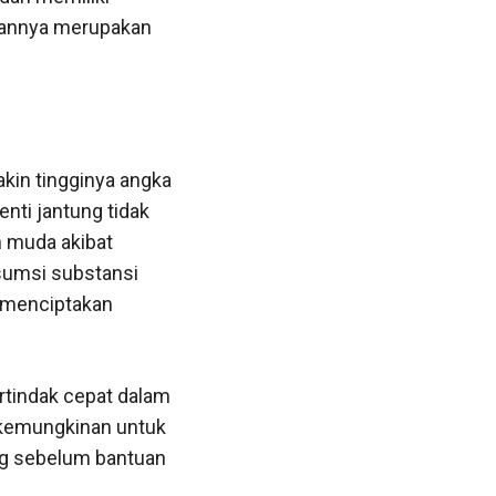
akannya merupakan
kin tingginya angka
nti jantung tidak
ih muda akibat
nsumsi substansi
t menciptakan
rtindak cepat dalam
a kemungkinan untuk
ng sebelum bantuan