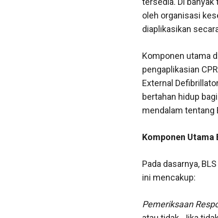
tersedia. Di banyak
oleh organisasi ke
diaplikasikan secara
Komponen utama dar
pengaplikasian CPR
External Defibrilla
bertahan hidup bagi
mendalam tentang B
Komponen Utama B
Pada dasarnya, BLS 
ini mencakup:
Pemeriksaan Resp
atau tidak. Jika tid