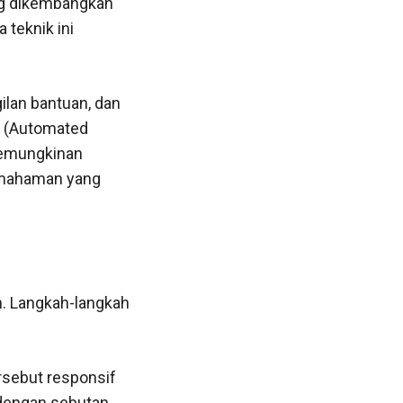
ang dikembangkan
teknik ini
lan bantuan, dan
D (Automated
 kemungkinan
pemahaman yang
an. Langkah-langkah
rsebut responsif
n dengan sebutan