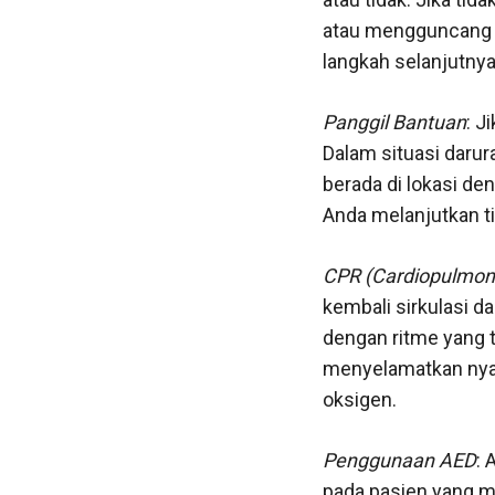
atau mengguncang b
langkah selanjutnya
Panggil Bantuan
: J
Dalam situasi darur
berada di lokasi d
Anda melanjutkan t
CPR (Cardiopulmona
kembali sirkulasi d
dengan ritme yang 
menyelamatkan nyaw
oksigen.
Penggunaan AED
: 
pada pasien yang me