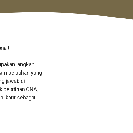
nal!
rupakan langkah
gram pelatihan yang
ng jawab di
k pelatihan CNA,
i karir sebagai