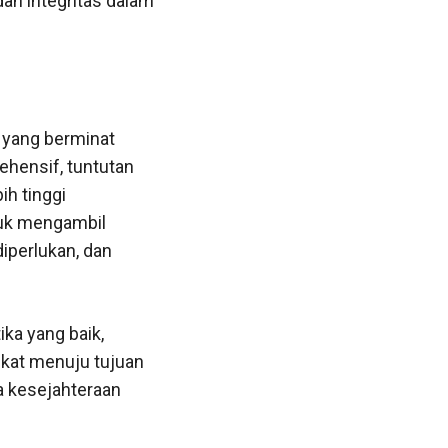
n integritas dalam
u yang berminat
hensif, tuntutan
ih tinggi
tuk mengambil
iperlukan, dan
ka yang baik,
ekat menuju tujuan
a kesejahteraan