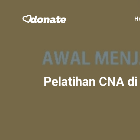
Skip
to
H
content
Pelatihan CNA di