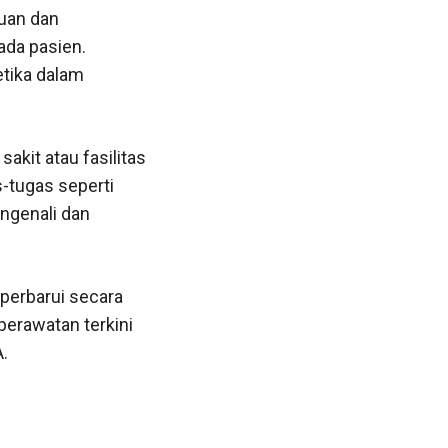
uan dan
ada pasien.
etika dalam
akit atau fasilitas
-tugas seperti
engenali dan
iperbarui secara
perawatan terkini
.