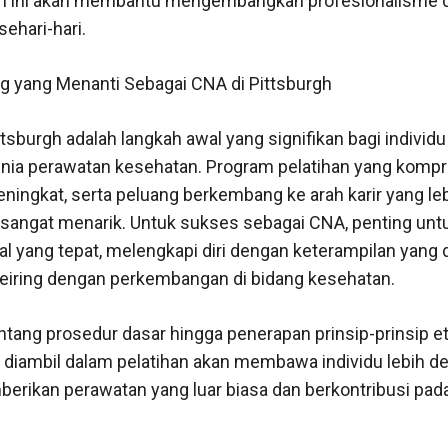
n ini akan membantu mengembangkan profesionalisme da
ehari-hari.
g yang Menanti Sebagai CNA di Pittsburgh
ttsburgh adalah langkah awal yang signifikan bagi individ
ia perawatan kesehatan. Program pelatihan yang kompre
ningkat, serta peluang berkembang ke arah karir yang leb
ni sangat menarik. Untuk sukses sebagai CNA, penting un
l yang tepat, melengkapi diri dengan keterampilan yang d
 seiring dengan perkembangan di bidang kesehatan.
ang prosedur dasar hingga penerapan prinsip-prinsip eti
g diambil dalam pelatihan akan membawa individu lebih d
rikan perawatan yang luar biasa dan berkontribusi pad