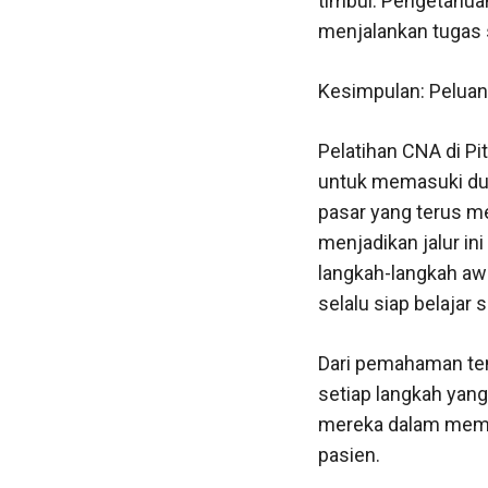
timbul. Pengetahua
menjalankan tugas s
Kesimpulan: Peluan
Pelatihan CNA di Pi
untuk memasuki dun
pasar yang terus me
menjadikan jalur i
langkah-langkah awa
selalu siap belajar
Dari pemahaman tent
setiap langkah yan
mereka dalam membe
pasien.