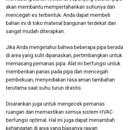
akan membantu mempertahankan suhunya dan
mencegah es terbentuk. Anda dapat membeli
bahan ini di toko material bangunan terdekat dan
sangat mudah diterapkan.
Jika Anda mengetahui bahwa beberapa pipa berada
di area yang sulit dipanaskan, pertimbangkan untuk
memasang pemanas pipa. Alat ini berfungsi untuk
memberikan panas pada pipa dan mencegah
pembekuan, menyediakan rasa aman tambahan
terutama saat suhu turun drastis.
Disarankan juga untuk mengecek pemanas
ruangan dan memastikan semua sistem HVAC
berfungsi optimal. Hal ini juga dapat menambah
kehangatan di area yang biasanya rawan