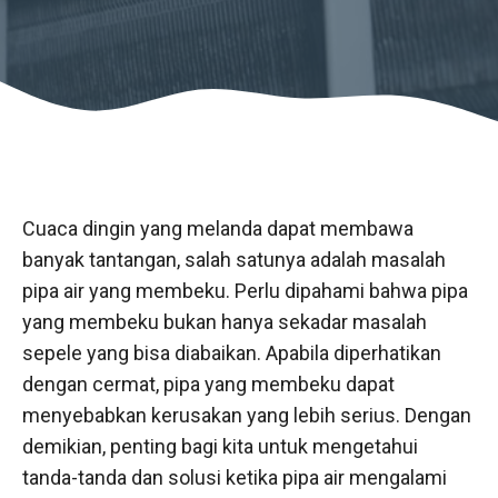
Cuaca dingin yang melanda dapat membawa
banyak tantangan, salah satunya adalah masalah
pipa air yang membeku. Perlu dipahami bahwa pipa
yang membeku bukan hanya sekadar masalah
sepele yang bisa diabaikan. Apabila diperhatikan
dengan cermat, pipa yang membeku dapat
menyebabkan kerusakan yang lebih serius. Dengan
demikian, penting bagi kita untuk mengetahui
tanda-tanda dan solusi ketika pipa air mengalami