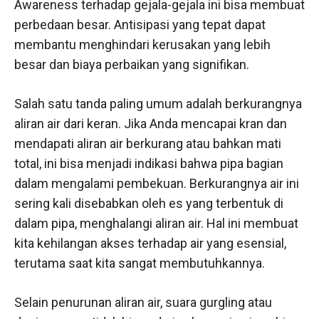
Awareness terhadap gejala-gejala ini bisa membuat
perbedaan besar. Antisipasi yang tepat dapat
membantu menghindari kerusakan yang lebih
besar dan biaya perbaikan yang signifikan.
Salah satu tanda paling umum adalah berkurangnya
aliran air dari keran. Jika Anda mencapai kran dan
mendapati aliran air berkurang atau bahkan mati
total, ini bisa menjadi indikasi bahwa pipa bagian
dalam mengalami pembekuan. Berkurangnya air ini
sering kali disebabkan oleh es yang terbentuk di
dalam pipa, menghalangi aliran air. Hal ini membuat
kita kehilangan akses terhadap air yang esensial,
terutama saat kita sangat membutuhkannya.
Selain penurunan aliran air, suara gurgling atau