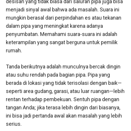
desisan yang tidak biasa dari saluran pipa juga bisa
menjadi sinyal awal bahwa ada masalah. Suara ini
mungkin berasal dari perpindahan es atau tekanan
dalam pipa yang meningkat karena adanya
penyumbatan. Memahami suara-suara ini adalah
keterampilan yang sangat berguna untuk pemilik
rumah.
Tanda berikutnya adalah munculnya bercak dingin
atau suhu rendah pada bagian pipa. Pipa yang
berada di lokasi yang tidak terisolasi dengan baik—
seperti area gudang, garasi, atau luar ruangan—lebih
rentan terhadap pembekuan. Sentuh pipa dengan
tangan Anda; jika terasa lebih dingin dari biasanya,
ini bisa jadi pertanda awal akan masalah yang lebih
serius.