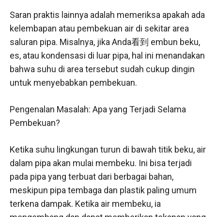
Saran praktis lainnya adalah memeriksa apakah ada
kelembapan atau pembekuan air di sekitar area
saluran pipa. Misalnya, jika Anda看到 embun beku,
es, atau kondensasi di luar pipa, hal ini menandakan
bahwa suhu di area tersebut sudah cukup dingin
untuk menyebabkan pembekuan.
Pengenalan Masalah: Apa yang Terjadi Selama
Pembekuan?
Ketika suhu lingkungan turun di bawah titik beku, air
dalam pipa akan mulai membeku. Ini bisa terjadi
pada pipa yang terbuat dari berbagai bahan,
meskipun pipa tembaga dan plastik paling umum
terkena dampak. Ketika air membeku, ia