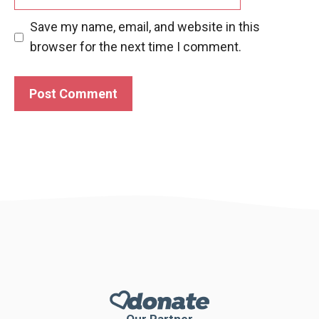
Save my name, email, and website in this
browser for the next time I comment.
Our Partner