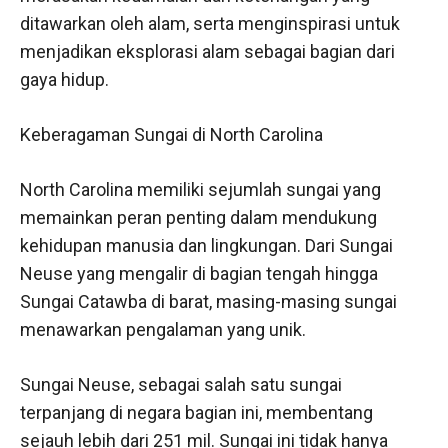
ditawarkan oleh alam, serta menginspirasi untuk
menjadikan eksplorasi alam sebagai bagian dari
gaya hidup.
Keberagaman Sungai di North Carolina
North Carolina memiliki sejumlah sungai yang
memainkan peran penting dalam mendukung
kehidupan manusia dan lingkungan. Dari Sungai
Neuse yang mengalir di bagian tengah hingga
Sungai Catawba di barat, masing-masing sungai
menawarkan pengalaman yang unik.
Sungai Neuse, sebagai salah satu sungai
terpanjang di negara bagian ini, membentang
sejauh lebih dari 251 mil. Sungai ini tidak hanya