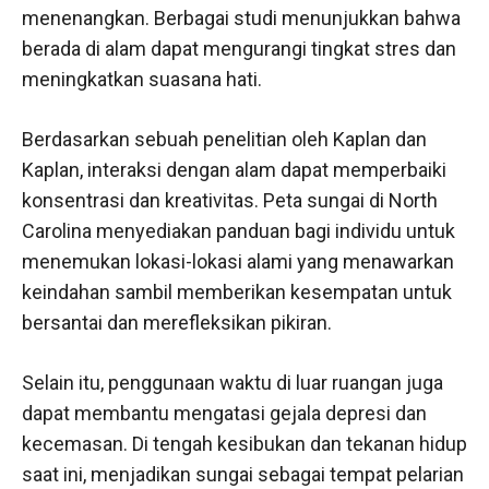
menenangkan. Berbagai studi menunjukkan bahwa
berada di alam dapat mengurangi tingkat stres dan
meningkatkan suasana hati.
Berdasarkan sebuah penelitian oleh Kaplan dan
Kaplan, interaksi dengan alam dapat memperbaiki
konsentrasi dan kreativitas. Peta sungai di North
Carolina menyediakan panduan bagi individu untuk
menemukan lokasi-lokasi alami yang menawarkan
keindahan sambil memberikan kesempatan untuk
bersantai dan merefleksikan pikiran.
Selain itu, penggunaan waktu di luar ruangan juga
dapat membantu mengatasi gejala depresi dan
kecemasan. Di tengah kesibukan dan tekanan hidup
saat ini, menjadikan sungai sebagai tempat pelarian