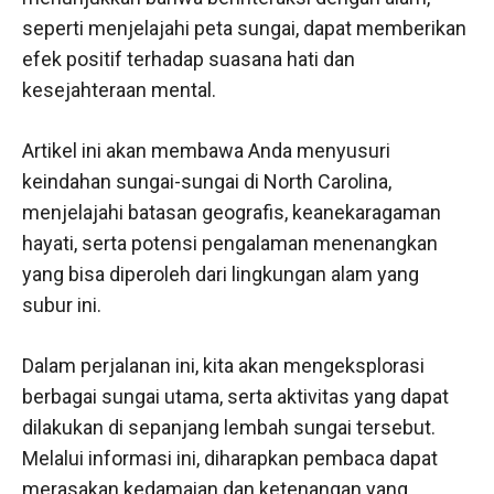
seperti menjelajahi peta sungai, dapat memberikan
efek positif terhadap suasana hati dan
kesejahteraan mental.
Artikel ini akan membawa Anda menyusuri
keindahan sungai-sungai di North Carolina,
menjelajahi batasan geografis, keanekaragaman
hayati, serta potensi pengalaman menenangkan
yang bisa diperoleh dari lingkungan alam yang
subur ini.
Dalam perjalanan ini, kita akan mengeksplorasi
berbagai sungai utama, serta aktivitas yang dapat
dilakukan di sepanjang lembah sungai tersebut.
Melalui informasi ini, diharapkan pembaca dapat
merasakan kedamaian dan ketenangan yang