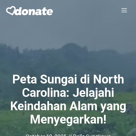
Skip
Me
to
content
Peta Sungai di North
Carolina: Jelajahi
Keindahan Alam yang
Menyegarkan!