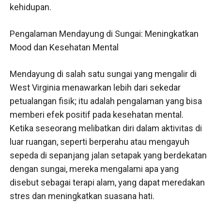
kehidupan.
Pengalaman Mendayung di Sungai: Meningkatkan
Mood dan Kesehatan Mental
Mendayung di salah satu sungai yang mengalir di
West Virginia menawarkan lebih dari sekedar
petualangan fisik; itu adalah pengalaman yang bisa
memberi efek positif pada kesehatan mental.
Ketika seseorang melibatkan diri dalam aktivitas di
luar ruangan, seperti berperahu atau mengayuh
sepeda di sepanjang jalan setapak yang berdekatan
dengan sungai, mereka mengalami apa yang
disebut sebagai terapi alam, yang dapat meredakan
stres dan meningkatkan suasana hati.