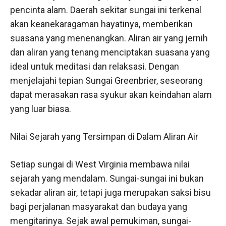
pencinta alam. Daerah sekitar sungai ini terkenal
akan keanekaragaman hayatinya, memberikan
suasana yang menenangkan. Aliran air yang jernih
dan aliran yang tenang menciptakan suasana yang
ideal untuk meditasi dan relaksasi. Dengan
menjelajahi tepian Sungai Greenbrier, seseorang
dapat merasakan rasa syukur akan keindahan alam
yang luar biasa.
Nilai Sejarah yang Tersimpan di Dalam Aliran Air
Setiap sungai di West Virginia membawa nilai
sejarah yang mendalam. Sungai-sungai ini bukan
sekadar aliran air, tetapi juga merupakan saksi bisu
bagi perjalanan masyarakat dan budaya yang
mengitarinya. Sejak awal pemukiman, sungai-