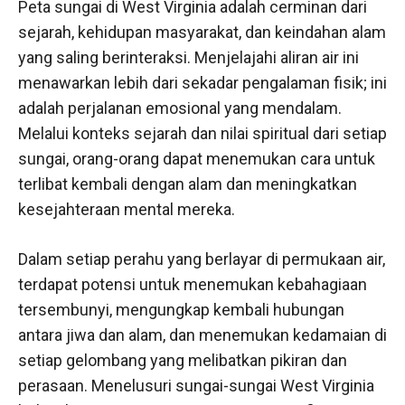
Peta sungai di West Virginia adalah cerminan dari
sejarah, kehidupan masyarakat, dan keindahan alam
yang saling berinteraksi. Menjelajahi aliran air ini
menawarkan lebih dari sekadar pengalaman fisik; ini
adalah perjalanan emosional yang mendalam.
Melalui konteks sejarah dan nilai spiritual dari setiap
sungai, orang-orang dapat menemukan cara untuk
terlibat kembali dengan alam dan meningkatkan
kesejahteraan mental mereka.
Dalam setiap perahu yang berlayar di permukaan air,
terdapat potensi untuk menemukan kebahagiaan
tersembunyi, mengungkap kembali hubungan
antara jiwa dan alam, dan menemukan kedamaian di
setiap gelombang yang melibatkan pikiran dan
perasaan. Menelusuri sungai-sungai West Virginia