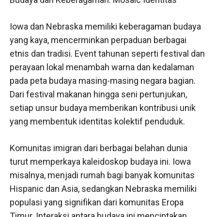
Iowa dan Nebraska memiliki keberagaman budaya
yang kaya, mencerminkan perpaduan berbagai
etnis dan tradisi. Event tahunan seperti festival dan
perayaan lokal menambah warna dan kedalaman
pada peta budaya masing-masing negara bagian.
Dari festival makanan hingga seni pertunjukan,
setiap unsur budaya memberikan kontribusi unik
yang membentuk identitas kolektif penduduk.
Komunitas imigran dari berbagai belahan dunia
turut memperkaya kaleidoskop budaya ini. Iowa
misalnya, menjadi rumah bagi banyak komunitas
Hispanic dan Asia, sedangkan Nebraska memiliki
populasi yang signifikan dari komunitas Eropa
Timur. Interaksi antara budaya ini menciptakan