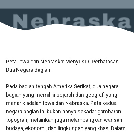
Peta Iowa dan Nebraska: Menyusuri Perbatasan
Dua Negara Bagian!
Pada bagian tengah Amerika Serikat, dua negara
bagian yang memiliki sejarah dan geografi yang
menarik adalah Iowa dan Nebraska. Peta kedua
negara bagian ini bukan hanya sekadar gambaran
topografi, melainkan juga melambangkan warisan
budaya, ekonomi, dan lingkungan yang khas. Dalam