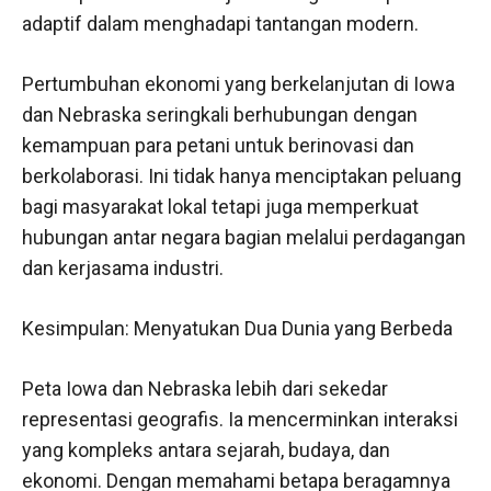
adaptif dalam menghadapi tantangan modern.
Pertumbuhan ekonomi yang berkelanjutan di Iowa
dan Nebraska seringkali berhubungan dengan
kemampuan para petani untuk berinovasi dan
berkolaborasi. Ini tidak hanya menciptakan peluang
bagi masyarakat lokal tetapi juga memperkuat
hubungan antar negara bagian melalui perdagangan
dan kerjasama industri.
Kesimpulan: Menyatukan Dua Dunia yang Berbeda
Peta Iowa dan Nebraska lebih dari sekedar
representasi geografis. Ia mencerminkan interaksi
yang kompleks antara sejarah, budaya, dan
ekonomi. Dengan memahami betapa beragamnya