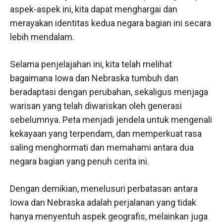
aspek-aspek ini, kita dapat menghargai dan
merayakan identitas kedua negara bagian ini secara
lebih mendalam.
Selama penjelajahan ini, kita telah melihat
bagaimana Iowa dan Nebraska tumbuh dan
beradaptasi dengan perubahan, sekaligus menjaga
warisan yang telah diwariskan oleh generasi
sebelumnya. Peta menjadi jendela untuk mengenali
kekayaan yang terpendam, dan memperkuat rasa
saling menghormati dan memahami antara dua
negara bagian yang penuh cerita ini.
Dengan demikian, menelusuri perbatasan antara
Iowa dan Nebraska adalah perjalanan yang tidak
hanya menyentuh aspek geografis, melainkan juga