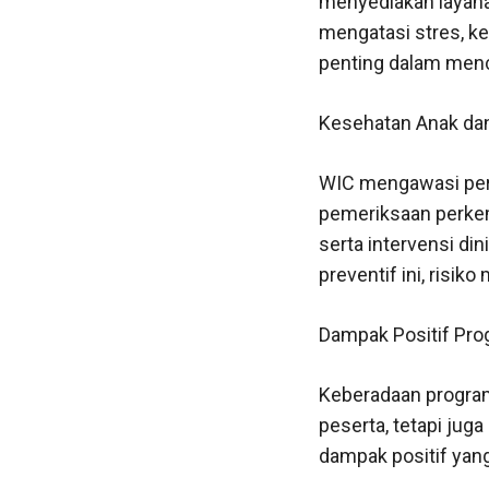
menyediakan layana
mengatasi stres, k
penting dalam menci
Kesehatan Anak da
WIC mengawasi per
pemeriksaan perkem
serta intervensi d
preventif ini, risik
Dampak Positif Pro
Keberadaan program
peserta, tetapi ju
dampak positif yang