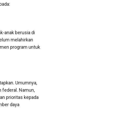
 pada:
k-anak berusia di
belum melahirkan
itmen program untuk
etapkan. Umumnya,
n federal. Namun,
n prioritas kepada
mber daya