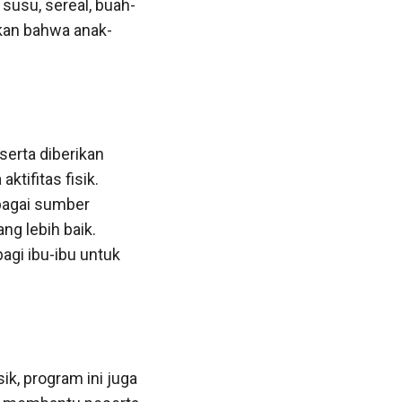
susu, sereal, buah-
ikan bahwa anak-
serta diberikan
tifitas fisik.
ebagai sumber
g lebih baik.
agi ibu-ibu untuk
k, program ini juga