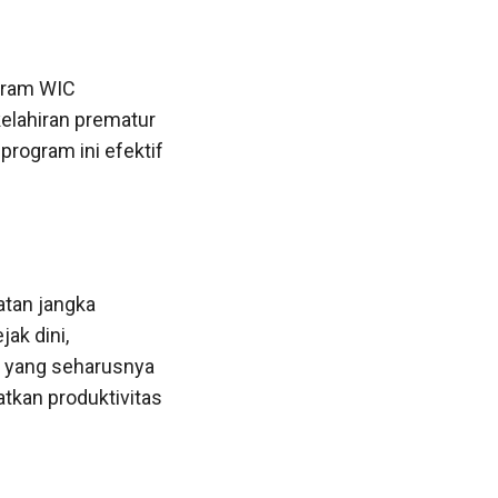
ogram WIC
elahiran prematur
program ini efektif
atan jangka
ak dini,
t yang seharusnya
tkan produktivitas