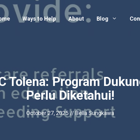
ome
Ways to Help
About
Blog
Con
IC Tolena: Program Duku
Perlu Diketahui!
October 27, 2025
//
Bella Sungkawa