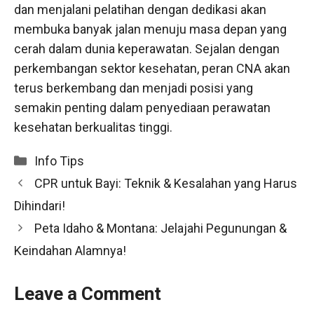
dan menjalani pelatihan dengan dedikasi akan
membuka banyak jalan menuju masa depan yang
cerah dalam dunia keperawatan. Sejalan dengan
perkembangan sektor kesehatan, peran CNA akan
terus berkembang dan menjadi posisi yang
semakin penting dalam penyediaan perawatan
kesehatan berkualitas tinggi.
Categories
Info Tips
CPR untuk Bayi: Teknik & Kesalahan yang Harus
Dihindari!
Peta Idaho & Montana: Jelajahi Pegunungan &
Keindahan Alamnya!
Leave a Comment