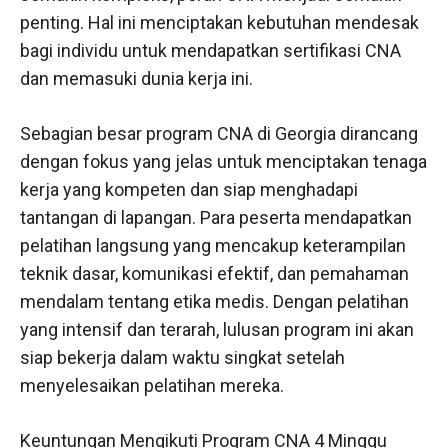
penting. Hal ini menciptakan kebutuhan mendesak
bagi individu untuk mendapatkan sertifikasi CNA
dan memasuki dunia kerja ini.
Sebagian besar program CNA di Georgia dirancang
dengan fokus yang jelas untuk menciptakan tenaga
kerja yang kompeten dan siap menghadapi
tantangan di lapangan. Para peserta mendapatkan
pelatihan langsung yang mencakup keterampilan
teknik dasar, komunikasi efektif, dan pemahaman
mendalam tentang etika medis. Dengan pelatihan
yang intensif dan terarah, lulusan program ini akan
siap bekerja dalam waktu singkat setelah
menyelesaikan pelatihan mereka.
Keuntungan Mengikuti Program CNA 4 Minggu