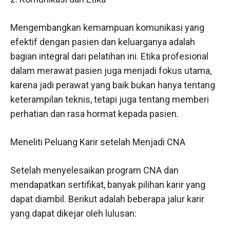
Mengembangkan kemampuan komunikasi yang
efektif dengan pasien dan keluarganya adalah
bagian integral dari pelatihan ini. Etika profesional
dalam merawat pasien juga menjadi fokus utama,
karena jadi perawat yang baik bukan hanya tentang
keterampilan teknis, tetapi juga tentang memberi
perhatian dan rasa hormat kepada pasien.
Meneliti Peluang Karir setelah Menjadi CNA
Setelah menyelesaikan program CNA dan
mendapatkan sertifikat, banyak pilihan karir yang
dapat diambil. Berikut adalah beberapa jalur karir
yang dapat dikejar oleh lulusan: