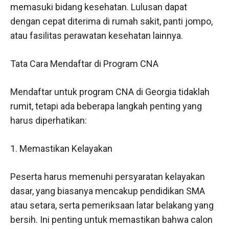
memasuki bidang kesehatan. Lulusan dapat
dengan cepat diterima di rumah sakit, panti jompo,
atau fasilitas perawatan kesehatan lainnya.
Tata Cara Mendaftar di Program CNA
Mendaftar untuk program CNA di Georgia tidaklah
rumit, tetapi ada beberapa langkah penting yang
harus diperhatikan:
1. Memastikan Kelayakan
Peserta harus memenuhi persyaratan kelayakan
dasar, yang biasanya mencakup pendidikan SMA
atau setara, serta pemeriksaan latar belakang yang
bersih. Ini penting untuk memastikan bahwa calon