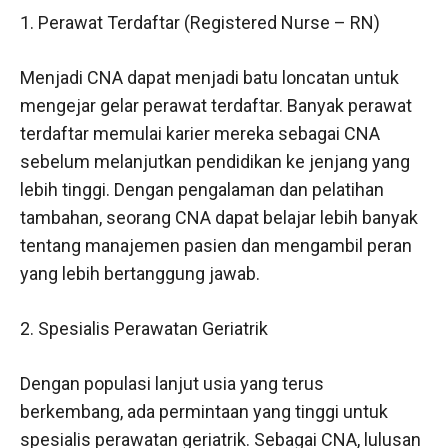
1. Perawat Terdaftar (Registered Nurse – RN)
Menjadi CNA dapat menjadi batu loncatan untuk
mengejar gelar perawat terdaftar. Banyak perawat
terdaftar memulai karier mereka sebagai CNA
sebelum melanjutkan pendidikan ke jenjang yang
lebih tinggi. Dengan pengalaman dan pelatihan
tambahan, seorang CNA dapat belajar lebih banyak
tentang manajemen pasien dan mengambil peran
yang lebih bertanggung jawab.
2. Spesialis Perawatan Geriatrik
Dengan populasi lanjut usia yang terus
berkembang, ada permintaan yang tinggi untuk
spesialis perawatan geriatrik. Sebagai CNA, lulusan