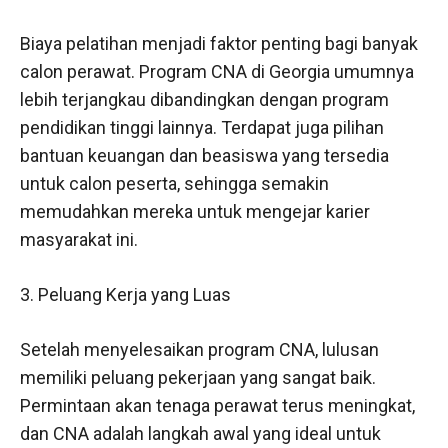
Biaya pelatihan menjadi faktor penting bagi banyak
calon perawat. Program CNA di Georgia umumnya
lebih terjangkau dibandingkan dengan program
pendidikan tinggi lainnya. Terdapat juga pilihan
bantuan keuangan dan beasiswa yang tersedia
untuk calon peserta, sehingga semakin
memudahkan mereka untuk mengejar karier
masyarakat ini.
3. Peluang Kerja yang Luas
Setelah menyelesaikan program CNA, lulusan
memiliki peluang pekerjaan yang sangat baik.
Permintaan akan tenaga perawat terus meningkat,
dan CNA adalah langkah awal yang ideal untuk