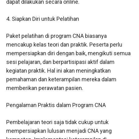
dapat dilakukan secara online.
4. Siapkan Diri untuk Pelatihan
Paket pelatihan di program CNA biasanya
mencakup kelas teori dan praktik. Peserta perlu
mempersiapkan diri dengan baik, mengikuti semua
sesi pelajaran, dan berpartisipasi aktif dalam
kegiatan praktik. Hal ini akan meningkatkan
pemahaman dan keterampilan mereka dalam
memberikan perawatan pasien.
Pengalaman Praktis dalam Program CNA
Pembelajaran teori saja tidak cukup untuk
mempersiapkan lulusan menjadi CNA yang