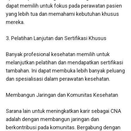
dapat memilih untuk fokus pada perawatan pasien
yang lebih tua dan memahami kebutuhan khusus
mereka.
3. Pelatihan Lanjutan dan Sertifikasi Khusus
Banyak profesional kesehatan memilih untuk
melanjutkan pelatihan dan mendapatkan sertifikasi
tambahan. Ini dapat membuka lebih banyak peluang
dan spesialisasi dalam perawatan kesehatan.
Membangun Jaringan dan Komunitas Kesehatan
Sarana lain untuk meningkatkan karir sebagai CNA
adalah dengan membangun jaringan dan
berkontribusi pada komunitas. Bergabung dengan