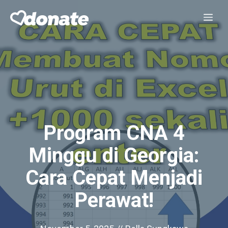
Skip
Me
to
content
Program CNA 4
Minggu di Georgia:
Cara Cepat Menjadi
Perawat!