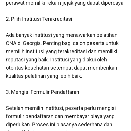
perawat memiliki rekam jejak yang dapat dipercaya.
2. Pilih Institusi Terakreditasi
Ada banyak institusi yang menawarkan pelatihan
CNA di Georgia. Penting bagi calon peserta untuk
memilih institusi yang terakreditasi dan memiliki
reputasi yang baik. Institusi yang diakui oleh
otoritas kesehatan setempat dapat memberikan
kualitas pelatihan yang lebih baik.
3. Mengisi Formulir Pendaftaran
Setelah memilih institusi, peserta perlu mengisi
formulir pendaftaran dan membayar biaya yang
diperlukan. Proses ini biasanya sederhana dan