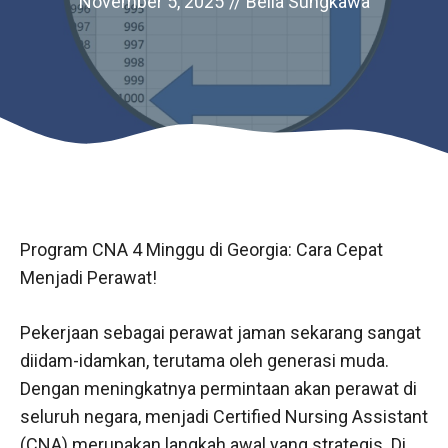
November 5, 2025
//
Bella Sungkawa
Program CNA 4 Minggu di Georgia: Cara Cepat
Menjadi Perawat!
Pekerjaan sebagai perawat jaman sekarang sangat
diidam-idamkan, terutama oleh generasi muda.
Dengan meningkatnya permintaan akan perawat di
seluruh negara, menjadi Certified Nursing Assistant
(CNA) merupakan langkah awal yang strategis. Di