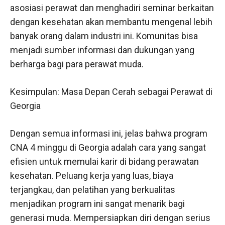
asosiasi perawat dan menghadiri seminar berkaitan
dengan kesehatan akan membantu mengenal lebih
banyak orang dalam industri ini. Komunitas bisa
menjadi sumber informasi dan dukungan yang
berharga bagi para perawat muda.
Kesimpulan: Masa Depan Cerah sebagai Perawat di
Georgia
Dengan semua informasi ini, jelas bahwa program
CNA 4 minggu di Georgia adalah cara yang sangat
efisien untuk memulai karir di bidang perawatan
kesehatan. Peluang kerja yang luas, biaya
terjangkau, dan pelatihan yang berkualitas
menjadikan program ini sangat menarik bagi
generasi muda. Mempersiapkan diri dengan serius