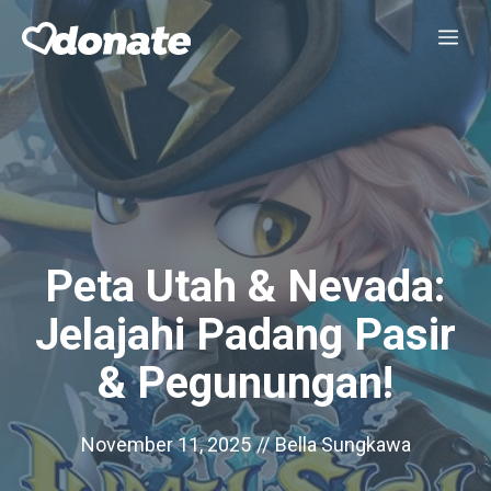
Skip
Me
to
content
Peta Utah & Nevada:
Jelajahi Padang Pasir
& Pegunungan!
November 11, 2025
//
Bella Sungkawa