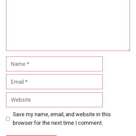
Name
Email
Website
Save my name, email, and website in this
browser for the next time I comment.