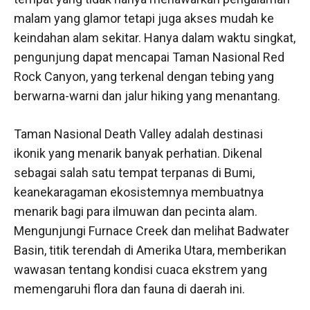
malam yang glamor tetapi juga akses mudah ke
keindahan alam sekitar. Hanya dalam waktu singkat,
pengunjung dapat mencapai Taman Nasional Red
Rock Canyon, yang terkenal dengan tebing yang
berwarna-warni dan jalur hiking yang menantang.
Taman Nasional Death Valley adalah destinasi
ikonik yang menarik banyak perhatian. Dikenal
sebagai salah satu tempat terpanas di Bumi,
keanekaragaman ekosistemnya membuatnya
menarik bagi para ilmuwan dan pecinta alam.
Mengunjungi Furnace Creek dan melihat Badwater
Basin, titik terendah di Amerika Utara, memberikan
wawasan tentang kondisi cuaca ekstrem yang
memengaruhi flora dan fauna di daerah ini.