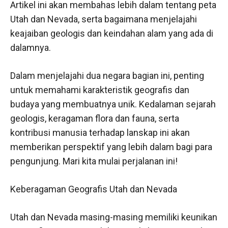
Artikel ini akan membahas lebih dalam tentang peta
Utah dan Nevada, serta bagaimana menjelajahi
keajaiban geologis dan keindahan alam yang ada di
dalamnya.
Dalam menjelajahi dua negara bagian ini, penting
untuk memahami karakteristik geografis dan
budaya yang membuatnya unik. Kedalaman sejarah
geologis, keragaman flora dan fauna, serta
kontribusi manusia terhadap lanskap ini akan
memberikan perspektif yang lebih dalam bagi para
pengunjung. Mari kita mulai perjalanan ini!
Keberagaman Geografis Utah dan Nevada
Utah dan Nevada masing-masing memiliki keunikan