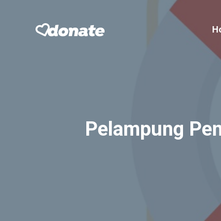
Skip
to
H
content
Pelampung Peny