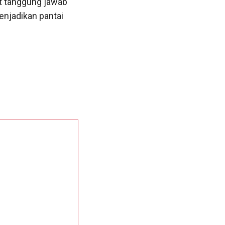
at tanggung jawab
enjadikan pantai