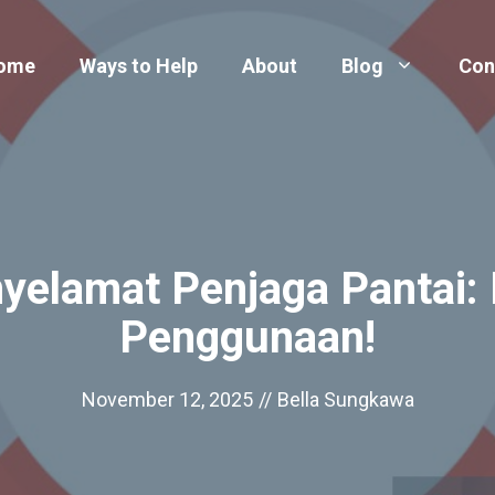
ome
Ways to Help
About
Blog
Con
elamat Penjaga Pantai: 
Penggunaan!
November 12, 2025
//
Bella Sungkawa