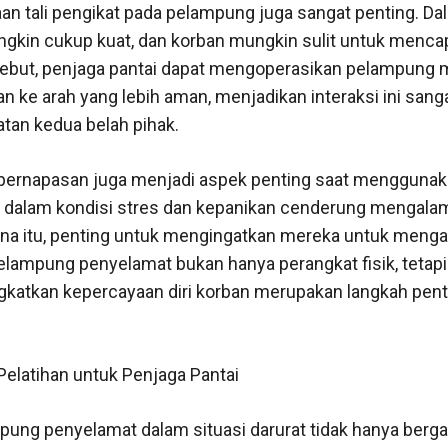
aan tali pengikat pada pelampung juga sangat penting. D
ungkin cukup kuat, dan korban mungkin sulit untuk menc
ebut, penjaga pantai dapat mengoperasikan pelampung 
n ke arah yang lebih aman, menjadikan interaksi ini sang
an kedua belah pihak.
k pernapasan juga menjadi aspek penting saat mengguna
 dalam kondisi stres dan kepanikan cenderung mengalam
ena itu, penting untuk mengingatkan mereka untuk meng
elampung penyelamat bukan hanya perangkat fisik, tetapi
gkatkan kepercayaan diri korban merupakan langkah pen
Pelatihan untuk Penjaga Pantai
pung penyelamat dalam situasi darurat tidak hanya berg