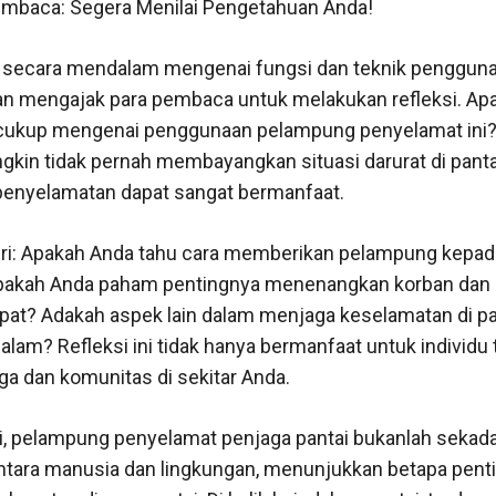
mbaca: Segera Menilai Pengetahuan Anda!
secara mendalam mengenai fungsi dan teknik penggun
kan mengajak para pembaca untuk melakukan refleksi. Ap
cukup mengenai penggunaan pelampung penyelamat ini?
ungkin tidak pernah membayangkan situasi darurat di pantai
enyelamatan dapat sangat bermanfaat.
diri: Apakah Anda tahu cara memberikan pelampung kepa
Apakah Anda paham pentingnya menenangkan korban dan
pat? Adakah aspek lain dalam menjaga keselamatan di pa
dalam? Refleksi ini tidak hanya bermanfaat untuk individu 
a dan komunitas di sekitar Anda.
, pelampung penyelamat penjaga pantai bukanlah sekadar 
antara manusia dan lingkungan, menunjukkan betapa pen