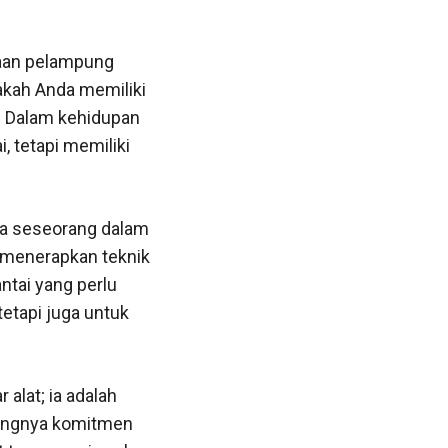
aan pelampung
akah Anda memiliki
 Dalam kehidupan
, tetapi memiliki
da seseorang dalam
 menerapkan teknik
ntai yang perlu
tetapi juga untuk
alat; ia adalah
tingnya komitmen