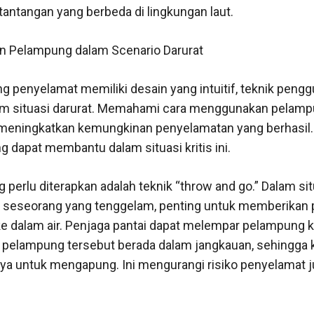
antangan yang berbeda di lingkungan laut.
n Pelampung dalam Scenario Darurat
g penyelamat memiliki desain yang intuitif, teknik peng
am situasi darurat. Memahami cara menggunakan pelamp
 meningkatkan kemungkinan penyelamatan yang berhasil. M
g dapat membantu dalam situasi kritis ini.
 perlu diterapkan adalah teknik “throw and go.” Dalam si
t seseorang yang tenggelam, penting untuk memberikan
ke dalam air. Penjaga pantai dapat melempar pelampung k
elampung tersebut berada dalam jangkauan, sehingga 
 untuk mengapung. Ini mengurangi risiko penyelamat j