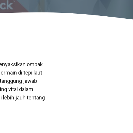
. Menyaksikan ombak
rmain di tepi laut
t tanggung jawab
ng vital dalam
 lebih jauh tentang