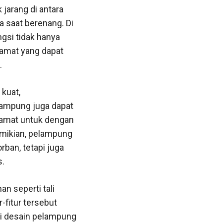
 jarang di antara
 saat berenang. Di
gsi tidak hanya
elamat yang dapat
.
 kuat,
ampung juga dapat
elamat untuk dengan
emikian, pelampung
rban, tetapi juga
s.
n seperti tali
-fitur tersebut
i desain pelampung