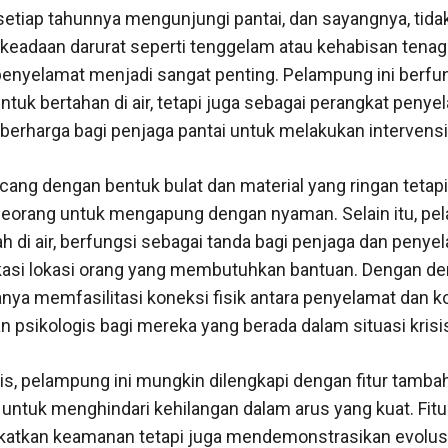
setiap tahunnya mengunjungi pantai, dan sayangnya, tidak
eadaan darurat seperti tenggelam atau kehabisan tenaga
penyelamat menjadi sangat penting. Pelampung ini berfun
untuk bertahan di air, tetapi juga sebagai perangkat peny
erharga bagi penjaga pantai untuk melakukan intervensi
cang dengan bentuk bulat dan material yang ringan tetapi
orang untuk mengapung dengan nyaman. Selain itu, pel
h di air, berfungsi sebagai tanda bagi penjaga dan peny
kasi lokasi orang yang membutuhkan bantuan. Dengan d
nya memfasilitasi koneksi fisik antara penyelamat dan ko
psikologis bagi mereka yang berada dalam situasi krisi
s, pelampung ini mungkin dilengkapi dengan fitur tambaha
l untuk menghindari kehilangan dalam arus yang kuat. Fitur
katkan keamanan tetapi juga mendemonstrasikan evolus