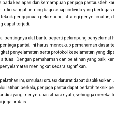
ga pada kesiapan dan kemampuan penjaga pantai. Oleh kare
 rutin sangat penting bagi setiap individu yang bertugas d
 teknik penggunaan pelampung, strategi penyelamatan, 
g dapat terjadi.
i pentingnya alat bantu seperti pelampung penyelamat h
penjaga pantai. Ini harus mencakup pemahaman dasar te
ngkat penyelamatan serta protokol keselamatan yang dip
 situasi. Dengan pemahaman dan pelatihan yang baik, k
penyelamatan meningkat secara signifikan.
pelatihan ini, simulasi situasi darurat dapat diaplikasik
lui latihan berkala, penjaga pantai dapat berlatih teknik 
ndisi yang menyerupai situasi nyata, sehingga mereka t
i juga praktis.