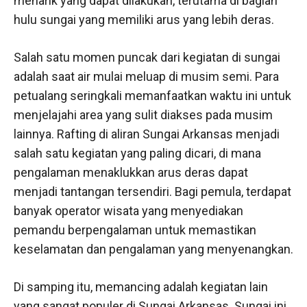
menarik yang dapat dilakukan, terutama di bagian
hulu sungai yang memiliki arus yang lebih deras.
Salah satu momen puncak dari kegiatan di sungai
adalah saat air mulai meluap di musim semi. Para
petualang seringkali memanfaatkan waktu ini untuk
menjelajahi area yang sulit diakses pada musim
lainnya. Rafting di aliran Sungai Arkansas menjadi
salah satu kegiatan yang paling dicari, di mana
pengalaman menaklukkan arus deras dapat
menjadi tantangan tersendiri. Bagi pemula, terdapat
banyak operator wisata yang menyediakan
pemandu berpengalaman untuk memastikan
keselamatan dan pengalaman yang menyenangkan.
Di samping itu, memancing adalah kegiatan lain
yang sangat populer di Sungai Arkansas. Sungai ini