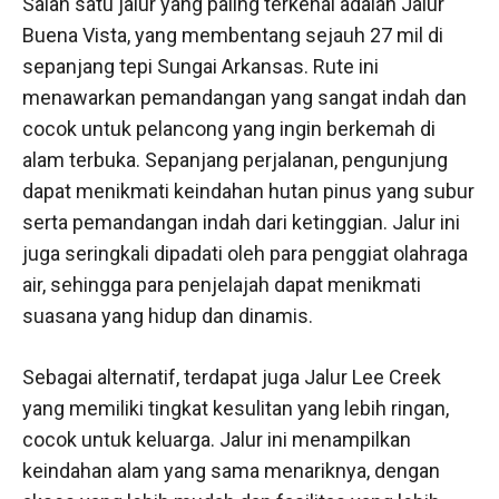
Salah satu jalur yang paling terkenal adalah Jalur
Buena Vista, yang membentang sejauh 27 mil di
sepanjang tepi Sungai Arkansas. Rute ini
menawarkan pemandangan yang sangat indah dan
cocok untuk pelancong yang ingin berkemah di
alam terbuka. Sepanjang perjalanan, pengunjung
dapat menikmati keindahan hutan pinus yang subur
serta pemandangan indah dari ketinggian. Jalur ini
juga seringkali dipadati oleh para penggiat olahraga
air, sehingga para penjelajah dapat menikmati
suasana yang hidup dan dinamis.
Sebagai alternatif, terdapat juga Jalur Lee Creek
yang memiliki tingkat kesulitan yang lebih ringan,
cocok untuk keluarga. Jalur ini menampilkan
keindahan alam yang sama menariknya, dengan