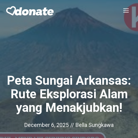
Skip
Me
to
content
Peta Sungai Arkansas:
Rute Eksplorasi Alam
yang Menakjubkan!
December 6, 2025
//
Bella Sungkawa