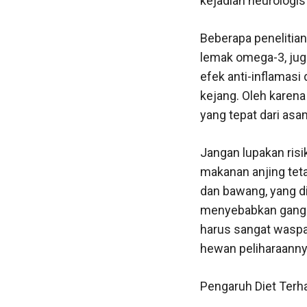
kejadian neurologis
Beberapa penelitia
lemak omega-3, jug
efek anti-inflamas
kejang. Oleh karen
yang tepat dari asa
Jangan lupakan ris
makanan anjing tet
dan bawang, yang d
menyebabkan ganggu
harus sangat waspad
hewan peliharaanny
Pengaruh Diet Terh