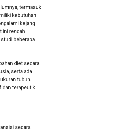
elumnya, termasuk
emiliki kebutuhan
engalami kejang
 ini rendah
m studi beberapa
bahan diet secara
usia, serta ada
 ukuran tubuh.
 dan terapeutik
ansisi secara