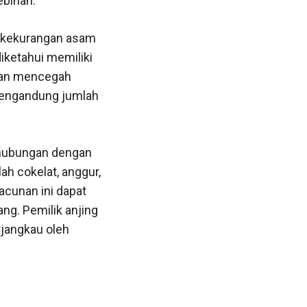
ebihan.
i kekurangan asam
iketahui memiliki
 dan mencegah
mengandung jumlah
erhubungan dengan
h cokelat, anggur,
acunan ini dapat
ng. Pemilik anjing
rjangkau oleh