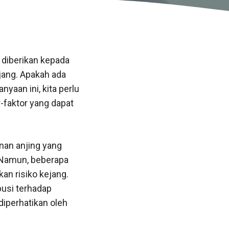
g diberikan kepada
jang. Apakah ada
aan ini, kita perlu
r-faktor yang dapat
nan anjing yang
. Namun, beberapa
an risiko kejang.
busi terhadap
diperhatikan oleh