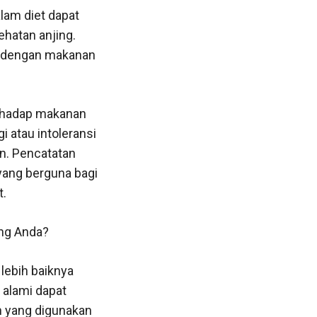
am diet dapat
hatan anjing.
u dengan makanan
erhadap makanan
 atau intoleransi
n. Pencatatan
yang berguna bagi
t.
ing Anda?
lebih baiknya
alami dapat
n yang digunakan