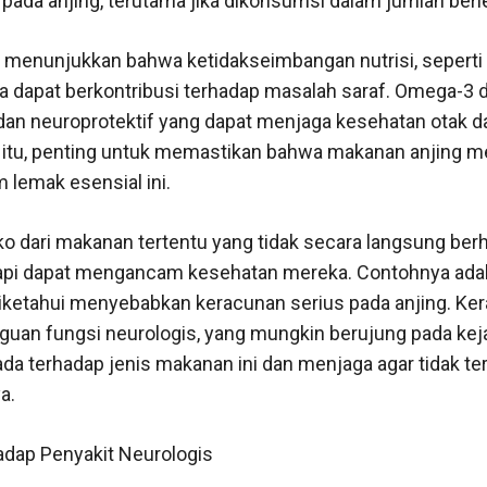
 pada anjing, terutama jika dikonsumsi dalam jumlah berl
n menunjukkan bahwa ketidakseimbangan nutrisi, sepert
a dapat berkontribusi terhadap masalah saraf. Omega-3 d
i dan neuroprotektif yang dapat menjaga kesehatan otak
a itu, penting untuk memastikan bahwa makanan anjing 
m lemak esensial ini.
iko dari makanan tertentu yang tidak secara langsung b
api dapat mengancam kesehatan mereka. Contohnya adala
iketahui menyebabkan keracunan serius pada anjing. Ker
an fungsi neurologis, yang mungkin berujung pada keja
a terhadap jenis makanan ini dan menjaga agar tidak te
a.
adap Penyakit Neurologis