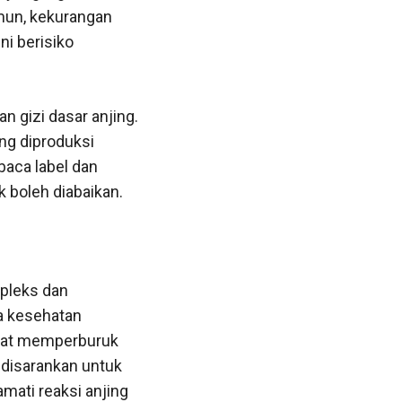
mun, kekurangan
ni berisiko
n gizi dasar anjing.
ng diproduksi
aca label dan
 boleh diabaikan.
mpleks dan
a kesehatan
apat memperburuk
g disarankan untuk
mati reaksi anjing