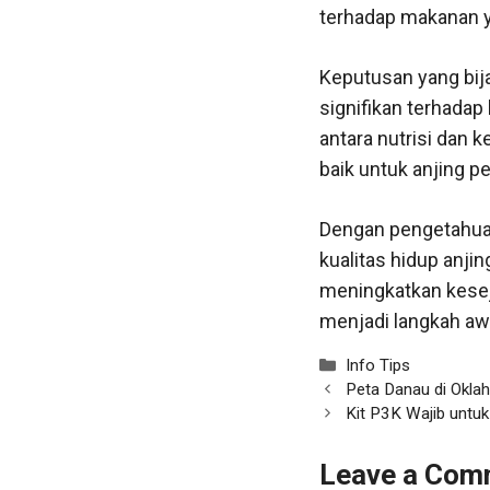
terhadap makanan y
Keputusan yang bij
signifikan terhada
antara nutrisi dan 
baik untuk anjing pe
Dengan pengetahuan
kualitas hidup anji
meningkatkan kesej
menjadi langkah awa
Categories
Info Tips
Peta Danau di Okla
Kit P3K Wajib untu
Leave a Com