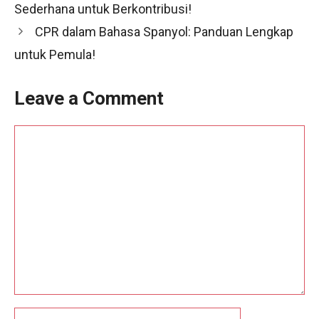
Sederhana untuk Berkontribusi!
CPR dalam Bahasa Spanyol: Panduan Lengkap
untuk Pemula!
Leave a Comment
Comment
Name