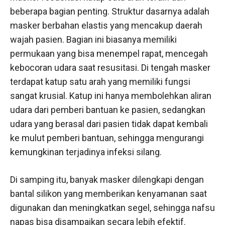
beberapa bagian penting. Struktur dasarnya adalah
masker berbahan elastis yang mencakup daerah
wajah pasien. Bagian ini biasanya memiliki
permukaan yang bisa menempel rapat, mencegah
kebocoran udara saat resusitasi. Di tengah masker
terdapat katup satu arah yang memiliki fungsi
sangat krusial. Katup ini hanya membolehkan aliran
udara dari pemberi bantuan ke pasien, sedangkan
udara yang berasal dari pasien tidak dapat kembali
ke mulut pemberi bantuan, sehingga mengurangi
kemungkinan terjadinya infeksi silang.
Di samping itu, banyak masker dilengkapi dengan
bantal silikon yang memberikan kenyamanan saat
digunakan dan meningkatkan segel, sehingga nafsu
napas bisa disampaikan secara lebih efektif.