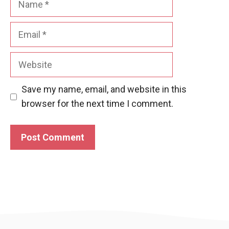
Email
Website
Save my name, email, and website in this
browser for the next time I comment.