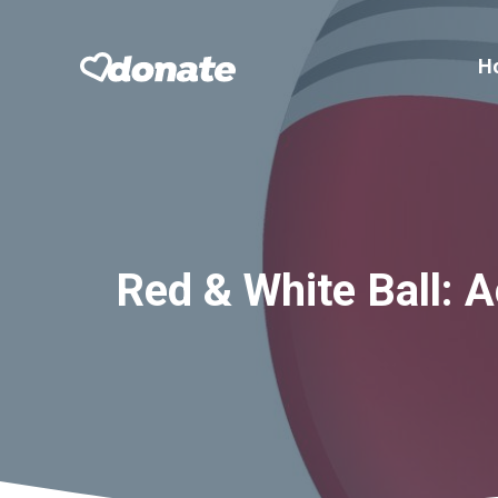
Skip
to
H
content
Red & White Ball: 