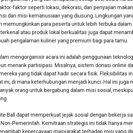
tor-faktor seperti lokasi, dekorasi, dan penyajian maka
i dari misi kemanusiaan yang diusung. Lingkungan ya
memungkinkan para peserta untuk lebih terbuka dalam b
erkenal atau produk lokal berkualitas juga dapat menamb
buah pengalaman kuliner yang premium bagi para tamu.
alam mengorganisir acara ini adalah penggunaan teknolog
un menarik partisipasi. Misalnya, sistem donasi onlin
ereka yang tidak dapat hadir secara fisik. Fleksibilitas i
aat ini, di mana keterhubungan menjadi kunci. Hal ini juga
banyak orang untuk bergabung dalam misi sosial, meskip
ung.
hite Ball dapat memperkuat jejak sosial dengan bekerja 
i Non-Pemerintah. Kemitraan strategis ini tidak hanya m
 menambah kepercayaan masyarakat terhadap misi yang d