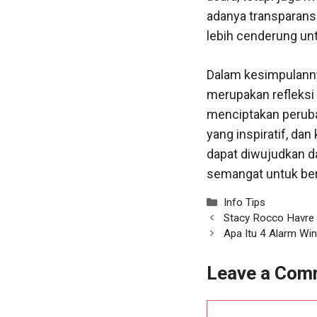
adanya transparans
lebih cenderung untu
Dalam kesimpulannya
merupakan refleksi
menciptakan peruba
yang inspiratif, da
dapat diwujudkan d
semangat untuk be
Categories
Info Tips
Stacy Rocco Havre 
Apa Itu 4 Alarm Wi
Leave a Com
Comment