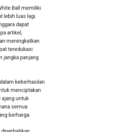
hite Ball memiliki
lebih luas lagi.
nggara dapat
a artikel,
dan meningkatkan
apat teredukasi
an jangka panjang
 dalam keberhasilan
untuk menciptakan
i ajang untuk
i mana semua
ang berharga.
 diperhatikan