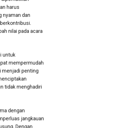
nan harus
ng nyaman dan
erkontribusi.
ah nilai pada acara
i untuk
e dapat mempermudah
ni menjadi penting
 menciptakan
un tidak menghadiri
sama dengan
emperluas jangkauan
iusung. Dengan