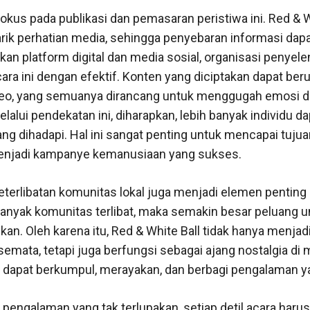
fokus pada publikasi dan pemasaran peristiwa ini. Red & W
ik perhatian media, sehingga penyebaran informasi dapat 
n platform digital dan media sosial, organisasi penyele
 ini dengan efektif. Konten yang diciptakan dapat berup
deo, yang semuanya dirancang untuk menggugah emosi 
lalui pendekatan ini, diharapkan, lebih banyak individu d
ng dihadapi. Hal ini sangat penting untuk mencapai tuju
menjadi kampanye kemanusiaan yang sukses.
eterlibatan komunitas lokal juga menjadi elemen penting
 banyak komunitas terlibat, maka semakin besar peluang 
kan. Oleh karena itu, Red & White Ball tidak hanya menjad
mata, tetapi juga berfungsi sebagai ajang nostalgia d
dapat berkumpul, merayakan, dan berbagi pengalaman y
engalaman yang tak terlupakan, setiap detil acara harus