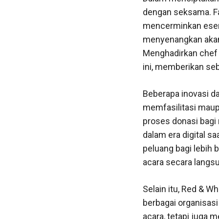
dengan seksama. Fak
mencerminkan esens
menyenangkan akan 
Menghadirkan chef t
ini, memberikan se
Beberapa inovasi d
memfasilitasi maup
proses donasi bagi m
dalam era digital s
peluang bagi lebih 
acara secara langs
Selain itu, Red & W
berbagai organisas
acara, tetapi juga