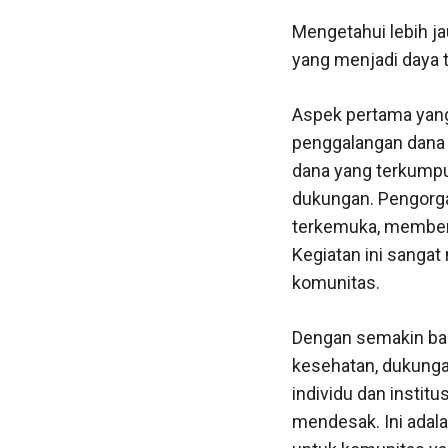
Mengetahui lebih j
yang menjadi daya ta
Aspek pertama yang
penggalangan dana m
dana yang terkumpu
dukungan. Pengorga
terkemuka, memberi
Kegiatan ini sangat
komunitas.
Dengan semakin bany
kesehatan, dukungan
individu dan instit
mendesak. Ini adal