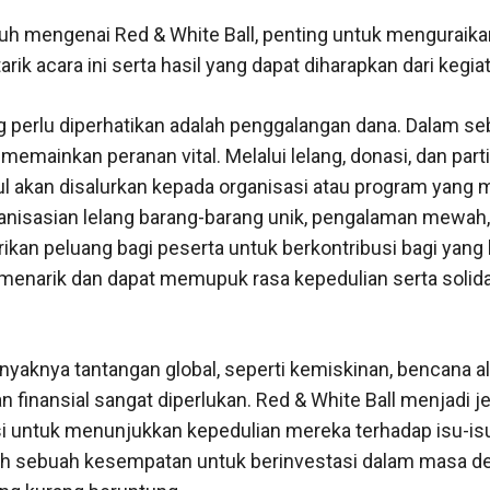
auh mengenai Red & White Ball, penting untuk menguraika
rik acara ini serta hasil yang dapat diharapkan dari kegia
 perlu diperhatikan adalah penggalangan dana. Dalam se
emainkan peranan vital. Melalui lelang, donasi, dan parti
l akan disalurkan kepada organisasi atau program yan
nisasian lelang barang-barang unik, pengalaman mewah, 
kan peluang bagi peserta untuk berkontribusi bagi yang
 menarik dan dapat memupuk rasa kepedulian serta solida
aknya tantangan global, seperti kemiskinan, bencana al
 finansial sangat diperlukan. Red & White Ball menjadi 
usi untuk menunjukkan kepedulian mereka terhadap isu-is
ah sebuah kesempatan untuk berinvestasi dalam masa de