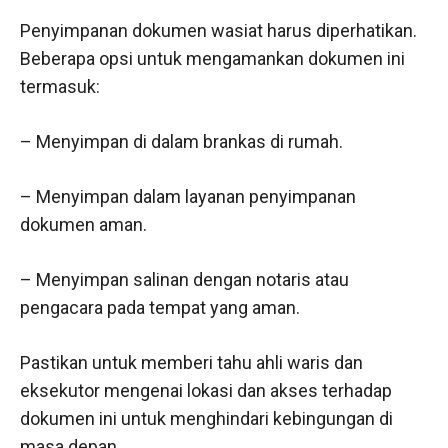
Penyimpanan dokumen wasiat harus diperhatikan.
Beberapa opsi untuk mengamankan dokumen ini
termasuk:
– Menyimpan di dalam brankas di rumah.
– Menyimpan dalam layanan penyimpanan
dokumen aman.
– Menyimpan salinan dengan notaris atau
pengacara pada tempat yang aman.
Pastikan untuk memberi tahu ahli waris dan
eksekutor mengenai lokasi dan akses terhadap
dokumen ini untuk menghindari kebingungan di
masa depan.