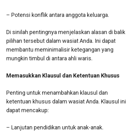
– Potensi konflik antara anggota keluarga.
Di sinilah pentingnya menjelaskan alasan di balik
pilihan tersebut dalam wasiat Anda. Ini dapat
membantu meminimalisir ketegangan yang
mungkin timbul di antara ahli waris.
Memasukkan Klausul dan Ketentuan Khusus
Penting untuk menambahkan klausul dan
ketentuan khusus dalam wasiat Anda. Klausul ini
dapat mencakup:
– Lanjutan pendidikan untuk anak-anak.