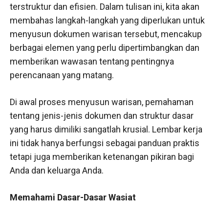
terstruktur dan efisien. Dalam tulisan ini, kita akan
membahas langkah-langkah yang diperlukan untuk
menyusun dokumen warisan tersebut, mencakup
berbagai elemen yang perlu dipertimbangkan dan
memberikan wawasan tentang pentingnya
perencanaan yang matang.
Di awal proses menyusun warisan, pemahaman
tentang jenis-jenis dokumen dan struktur dasar
yang harus dimiliki sangatlah krusial. Lembar kerja
ini tidak hanya berfungsi sebagai panduan praktis
tetapi juga memberikan ketenangan pikiran bagi
Anda dan keluarga Anda.
Memahami Dasar-Dasar Wasiat