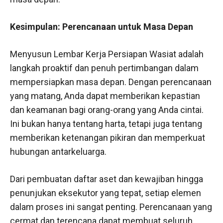
Kesimpulan: Perencanaan untuk Masa Depan
Menyusun Lembar Kerja Persiapan Wasiat adalah
langkah proaktif dan penuh pertimbangan dalam
mempersiapkan masa depan. Dengan perencanaan
yang matang, Anda dapat memberikan kepastian
dan keamanan bagi orang-orang yang Anda cintai.
Ini bukan hanya tentang harta, tetapi juga tentang
memberikan ketenangan pikiran dan memperkuat
hubungan antarkeluarga.
Dari pembuatan daftar aset dan kewajiban hingga
penunjukan eksekutor yang tepat, setiap elemen
dalam proses ini sangat penting. Perencanaan yang
cermat dan terencana dapat membuat seluruh