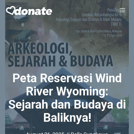
Skip
Me
to
content
Peta Reservasi Wind
River Wyoming:
Sejarah dan Budaya di
Baliknya!