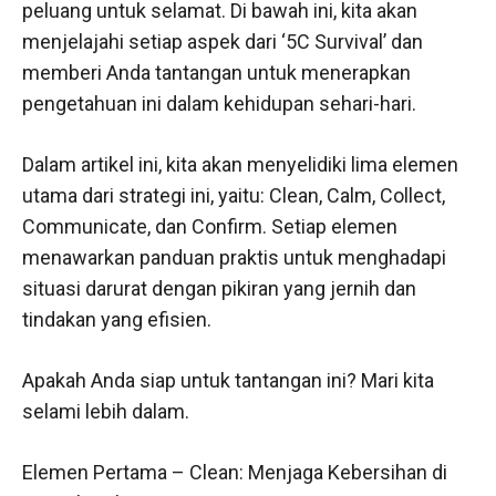
peluang untuk selamat. Di bawah ini, kita akan
menjelajahi setiap aspek dari ‘5C Survival’ dan
memberi Anda tantangan untuk menerapkan
pengetahuan ini dalam kehidupan sehari-hari.
Dalam artikel ini, kita akan menyelidiki lima elemen
utama dari strategi ini, yaitu: Clean, Calm, Collect,
Communicate, dan Confirm. Setiap elemen
menawarkan panduan praktis untuk menghadapi
situasi darurat dengan pikiran yang jernih dan
tindakan yang efisien.
Apakah Anda siap untuk tantangan ini? Mari kita
selami lebih dalam.
Elemen Pertama – Clean: Menjaga Kebersihan di