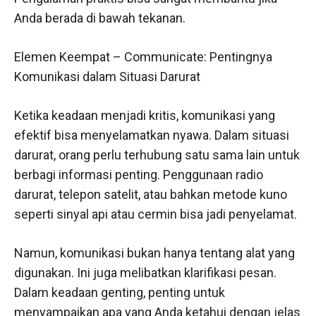
Anda berada di bawah tekanan.
Elemen Keempat – Communicate: Pentingnya
Komunikasi dalam Situasi Darurat
Ketika keadaan menjadi kritis, komunikasi yang
efektif bisa menyelamatkan nyawa. Dalam situasi
darurat, orang perlu terhubung satu sama lain untuk
berbagi informasi penting. Penggunaan radio
darurat, telepon satelit, atau bahkan metode kuno
seperti sinyal api atau cermin bisa jadi penyelamat.
Namun, komunikasi bukan hanya tentang alat yang
digunakan. Ini juga melibatkan klarifikasi pesan.
Dalam keadaan genting, penting untuk
menyampaikan apa yang Anda ketahui dengan jelas