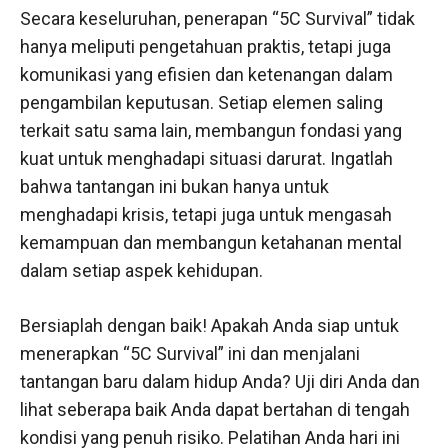
Secara keseluruhan, penerapan “5C Survival” tidak
hanya meliputi pengetahuan praktis, tetapi juga
komunikasi yang efisien dan ketenangan dalam
pengambilan keputusan. Setiap elemen saling
terkait satu sama lain, membangun fondasi yang
kuat untuk menghadapi situasi darurat. Ingatlah
bahwa tantangan ini bukan hanya untuk
menghadapi krisis, tetapi juga untuk mengasah
kemampuan dan membangun ketahanan mental
dalam setiap aspek kehidupan.
Bersiaplah dengan baik! Apakah Anda siap untuk
menerapkan “5C Survival” ini dan menjalani
tantangan baru dalam hidup Anda? Uji diri Anda dan
lihat seberapa baik Anda dapat bertahan di tengah
kondisi yang penuh risiko. Pelatihan Anda hari ini