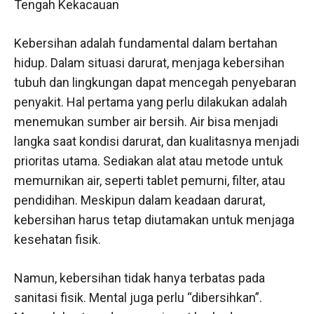
Tengah Kekacauan
Kebersihan adalah fundamental dalam bertahan
hidup. Dalam situasi darurat, menjaga kebersihan
tubuh dan lingkungan dapat mencegah penyebaran
penyakit. Hal pertama yang perlu dilakukan adalah
menemukan sumber air bersih. Air bisa menjadi
langka saat kondisi darurat, dan kualitasnya menjadi
prioritas utama. Sediakan alat atau metode untuk
memurnikan air, seperti tablet pemurni, filter, atau
pendidihan. Meskipun dalam keadaan darurat,
kebersihan harus tetap diutamakan untuk menjaga
kesehatan fisik.
Namun, kebersihan tidak hanya terbatas pada
sanitasi fisik. Mental juga perlu “dibersihkan”.