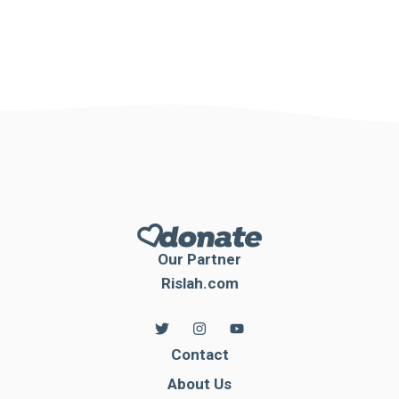
Our Partner
Rislah.com
Contact
About Us