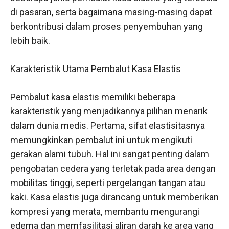
di pasaran, serta bagaimana masing-masing dapat
berkontribusi dalam proses penyembuhan yang
lebih baik.
Karakteristik Utama Pembalut Kasa Elastis
Pembalut kasa elastis memiliki beberapa
karakteristik yang menjadikannya pilihan menarik
dalam dunia medis. Pertama, sifat elastisitasnya
memungkinkan pembalut ini untuk mengikuti
gerakan alami tubuh. Hal ini sangat penting dalam
pengobatan cedera yang terletak pada area dengan
mobilitas tinggi, seperti pergelangan tangan atau
kaki. Kasa elastis juga dirancang untuk memberikan
kompresi yang merata, membantu mengurangi
edema dan memfasilitasi aliran darah ke area yang