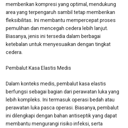
memberikan kompresi yang optimal, mendukung
area yang terpengaruh sambil tetap memberikan
fleksibilitas. Ini membantu mempercepat proses
pemulihan dan mencegah cedera lebih lanjut.
Biasanya, jenis ini tersedia dalam berbagai
ketebalan untuk menyesuaikan dengan tingkat
cedera.
Pembalut Kasa Elastis Medis
Dalam konteks medis, pembalut kasa elastis
berfungsi sebagai bagian dari perawatan luka yang
lebih kompleks. Ini termasuk operasi bedah atau
perawatan luka pasca operasi. Biasanya, pembalut
ini dilengkapi dengan bahan antiseptik yang dapat
membantu mengurangi risiko infeksi, serta