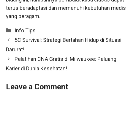
terus beradaptasi dan memenuhi kebutuhan medis
yang beragam.
Categories
Info Tips
5C Survival: Strategi Bertahan Hidup di Situasi
Darurat!
Pelatihan CNA Gratis di Milwaukee: Peluang
Karier di Dunia Kesehatan!
Leave a Comment
Comment