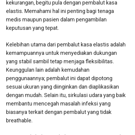
kekurangan, begitu pula dengan pembalut kasa
elastis. Memahami hal ini penting bagi tenaga
medis maupun pasien dalam pengambilan
keputusan yang tepat.
Kelebihan utama dari pembalut kasa elastis adalah
kemampuannya untuk menyediakan dukungan
yang stabil sambil tetap menjaga fleksibilitas.
Keunggulan lain adalah kemudahan
penggunaannya; pembalut ini dapat dipotong
sesuai ukuran yang diinginkan dan diaplikasikan
dengan mudah. Selain itu, sirkulasi udara yang baik
membantu mencegah masalah infeksi yang
biasanya terkait dengan pembalut yang tidak
breathable.