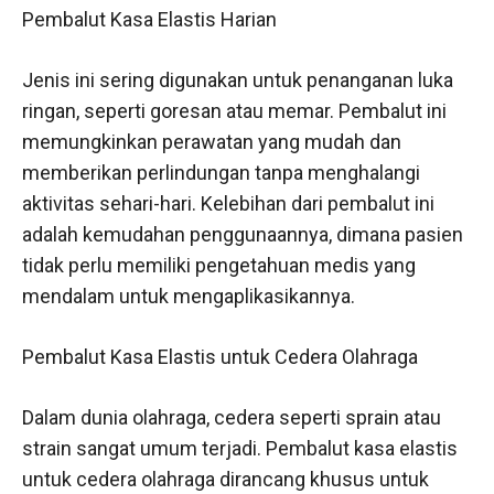
Pembalut Kasa Elastis Harian
Jenis ini sering digunakan untuk penanganan luka
ringan, seperti goresan atau memar. Pembalut ini
memungkinkan perawatan yang mudah dan
memberikan perlindungan tanpa menghalangi
aktivitas sehari-hari. Kelebihan dari pembalut ini
adalah kemudahan penggunaannya, dimana pasien
tidak perlu memiliki pengetahuan medis yang
mendalam untuk mengaplikasikannya.
Pembalut Kasa Elastis untuk Cedera Olahraga
Dalam dunia olahraga, cedera seperti sprain atau
strain sangat umum terjadi. Pembalut kasa elastis
untuk cedera olahraga dirancang khusus untuk