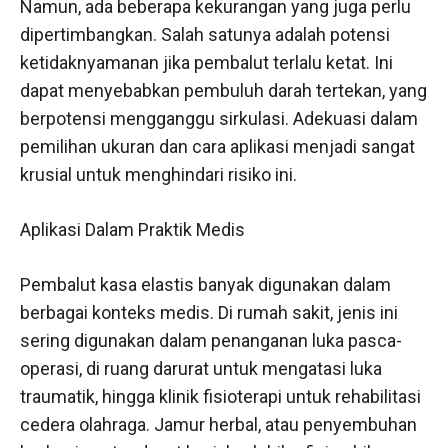
Namun, ada beberapa kekurangan yang juga perlu
dipertimbangkan. Salah satunya adalah potensi
ketidaknyamanan jika pembalut terlalu ketat. Ini
dapat menyebabkan pembuluh darah tertekan, yang
berpotensi mengganggu sirkulasi. Adekuasi dalam
pemilihan ukuran dan cara aplikasi menjadi sangat
krusial untuk menghindari risiko ini.
Aplikasi Dalam Praktik Medis
Pembalut kasa elastis banyak digunakan dalam
berbagai konteks medis. Di rumah sakit, jenis ini
sering digunakan dalam penanganan luka pasca-
operasi, di ruang darurat untuk mengatasi luka
traumatik, hingga klinik fisioterapi untuk rehabilitasi
cedera olahraga. Jamur herbal, atau penyembuhan