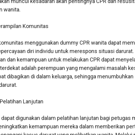
 akan muncul kesadaran akan pentingnya CPR dan resusita
n wanita.
rampilan Komunitas
s komunitas menggunakan dummy CPR wanita dapat mem
percayaan diri individu untuk merespons situasi darurat. 
uan dan kemampuan untuk melakukan CPR dapat menyel
g terdekat adalah perempuan yang mengalami masalah ke
apat dibagikan di dalam keluarga, sehingga menumbuhkan 
darurat.
Pelatihan Lanjutan
apat digunakan dalam pelatihan lanjutan bagi petugas 
eningkatkan kemampuan mereka dalam memberikan pert
enangani kasus darurat yang melibatkan wanita. Melalui