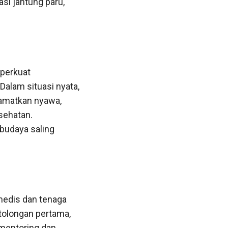
si jantung paru,
perkuat
Dalam situasi nyata,
amatkan nyawa,
sehatan.
budaya saling
medis dan tenaga
olongan pertama,
 mentoring dan