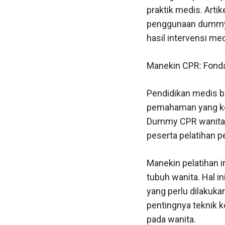
praktik medis. Arti
penggunaan dummy C
hasil intervensi med
Manekin CPR: Fonda
Pendidikan medis b
pemahaman yang kom
Dummy CPR wanita 
peserta pelatihan p
Manekin pelatihan 
tubuh wanita. Hal i
yang perlu dilaku
pentingnya teknik 
pada wanita.