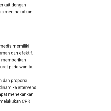
terkait dengan
isa meningkatkan
 medis memiliki
man dan efektif.
, memberikan
urat pada wanita.
n dan proporsi
dinamika intervensi
dapat menekankan
t melakukan CPR