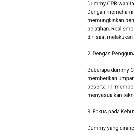
Dummy CPR wanita m
Dengan memahami per
memungkinkan pembel
pelatihan. Realis
diri saat melakukan
2. Dengan Pengguna
Beberapa dummy CPR
memberikan umpan b
peserta. Ini membe
menyesuaikan teknik
3. Fokus pada Keb
Dummy yang diran