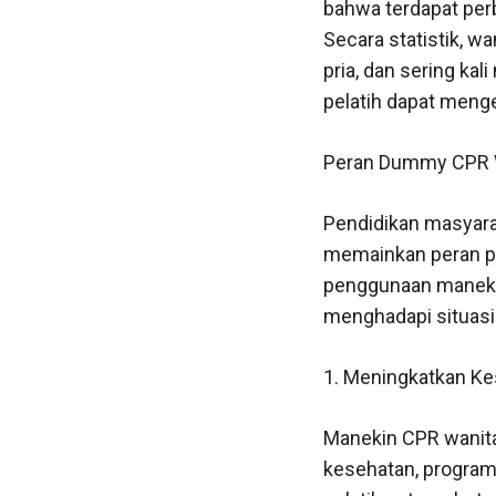
bahwa terdapat per
Secara statistik, w
pria, dan sering ka
pelatih dapat meng
Peran Dummy CPR W
Pendidikan masyar
memainkan peran pe
penggunaan maneki
menghadapi situasi
1. Meningkatkan K
Manekin CPR wanita 
kesehatan, program