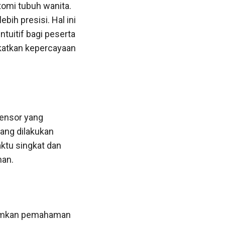
omi tubuh wanita.
ih presisi. Hal ini
tuitif bagi peserta
katkan kepercayaan
sensor yang
ang dilakukan
ktu singkat dan
han.
namkan pemahaman