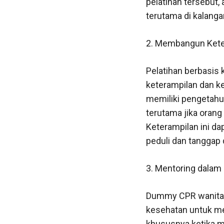
pelatihan tersebut,
terutama di kalanga
2. Membangun Kete
Pelatihan berbasi
keterampilan dan ke
memiliki pengetah
terutama jika oran
Keterampilan ini d
peduli dan tanggap 
3. Mentoring dalam 
Dummy CPR wanita d
kesehatan untuk m
khususnya ketika m