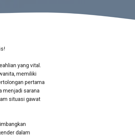
s!
hlian yang vital.
anita, memiliki
rtolongan pertama
uga menjadi sarana
lam situasi gawat
rtimbangkan
 gender dalam