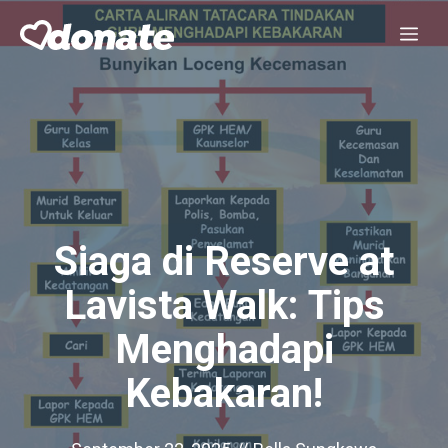
Skip
Me
to
content
Siaga di Reserve at
Lavista Walk: Tips
Menghadapi
Kebakaran!